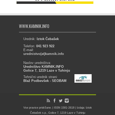
WWW.KAMNIK.INFO
Urednik:
Iztok Čebašek
Telefon:
041 923 922
E-mail:
urednistvo(at)kamnik.info
Naslov uredništva:
Uredništvo KAMNIK.INFO
Golice 7, 1219 Laze v Tuhinju
Tehnični urednik strani:
Blaž Podbevšek - SEOBAM
Vse pravice pridržane. | ISSN 1581-2618 | Izdaja: Iztok
Čebašek s.p., Golice 7, 1219 Laze v Tuhinju