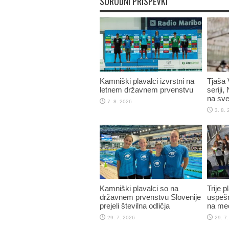
SORODNI PRISPEVKI
Kamniški plavalci izvrstni na
Tjaša 
letnem državnem prvenstvu
seriji,
na sve
7. 8. 2026
3. 8.
Kamniški plavalci so na
Trije 
državnem prvenstvu Slovenije
uspešn
prejeli številna odličja
na me
29. 7. 2026
29. 7