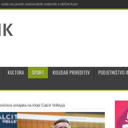
ne vode na javnih vodovodnih sistemih v občini Kamnik
KULTURA
ŠPORT
KOLEDAR PRIREDITEV
PODJETNIŠTVO I
ićeva ostajata na klopi Calcit Volleyja