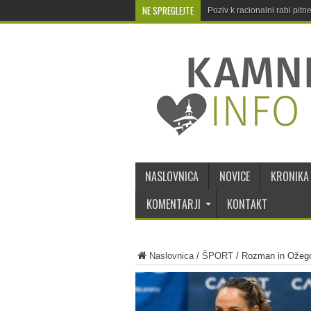
NE SPREGLEJTE
Poziv k racionalni rabi pit
NASLOVNICA
NOVICE
KRONIKA
KOMENTARJI
KONTAKT
Naslovnica
/
ŠPORT
/
Rozman in Ožegov