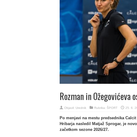
Rozman in Ožegovićeva ost
Objavil:
Urednik
Rubrika:
ŠPORT
25. 6. 
Po menjavi na mestu predsednika Calcit 
Hribarja nasledil Matjaž Sprogar, je nov
začetkom sezone 2026/27.