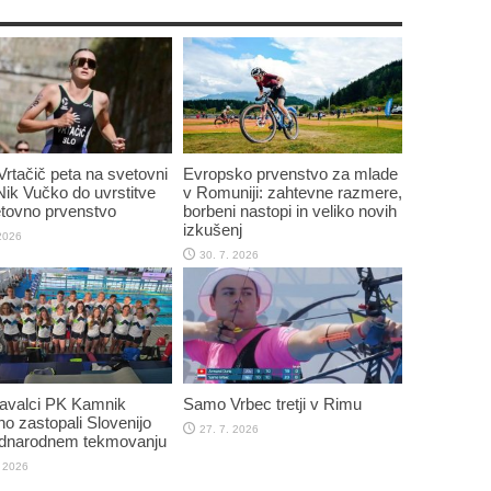
Vrtačič peta na svetovni
Evropsko prvenstvo za mlade
 Nik Vučko do uvrstitve
v Romuniji: zahtevne razmere,
tovno prvenstvo
borbeni nastopi in veliko novih
izkušenj
 2026
30. 7. 2026
plavalci PK Kamnik
Samo Vrbec tretji v Rimu
o zastopali Slovenijo
27. 7. 2026
dnarodnem tekmovanju
. 2026