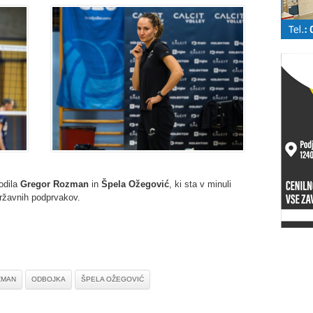
vodila
Gregor Rozman
in
Špela Ožegović
, ki sta v minuli
ržavnih podprvakov.
ZMAN
ODBOJKA
ŠPELA OŽEGOVIĆ