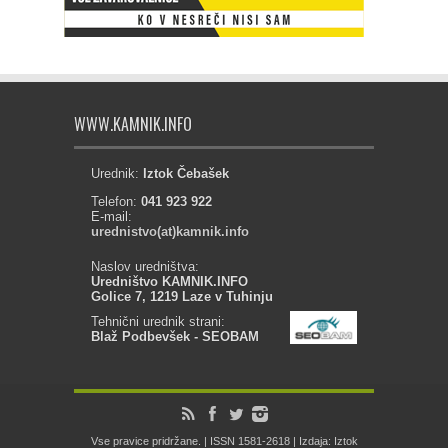
WWW.KAMNIK.INFO
Urednik:
Iztok Čebašek
Telefon:
041 923 922
E-mail:
urednistvo(at)kamnik.info
Naslov uredništva:
Uredništvo KAMNIK.INFO
Golice 7, 1219 Laze v Tuhinju
Tehnični urednik strani:
Blaž Podbevšek - SEOBAM
Vse pravice pridržane. | ISSN 1581-2618 | Izdaja: Iztok