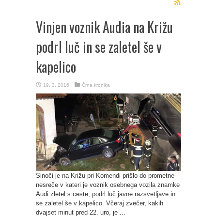
Vinjen voznik Audia na Križu
podrl luč in se zaletel še v
kapelico
19. 3. 2016
Črna kronika
Sinoči je na Križu pri Komendi prišlo do prometne
nesreče v kateri je voznik osebnega vozila znamke
Audi zletel s ceste, podrl luč javne razsvetljave in
se zaletel še v kapelico. Včeraj zvečer, kakih
dvajset minut pred 22. uro, je ...