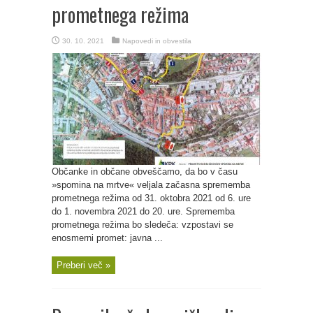
prometnega režima
30. 10. 2021
Napovedi in obvestila
Občanke in občane obveščamo, da bo v času
»spomina na mrtve« veljala začasna sprememba
prometnega režima od 31. oktobra 2021 od 6. ure
do 1. novembra 2021 do 20. ure. Sprememba
prometnega režima bo sledeča: vzpostavi se
enosmerni promet: javna ...
Preberi več »