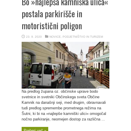
Bo »najlepša kamniška ulica«
postala parkirišče in
motoristični poligon
23. 9. 2020
NOVICE
,
PODJETNIŠTVO IN TURIZEM
Na predlog župana oz. občinske uprave bodo
svetnice in svetniki Občinskega sveta Občine
Kamnik na današnji seji, med drugim, obravnavali
tudi predlog spremembe prometnega režima na
Šutni, ki bi na »najlepše kamniški ulici« omogočal
nočno parkiranje, neomejen dostop za različna ...
Preberi več »