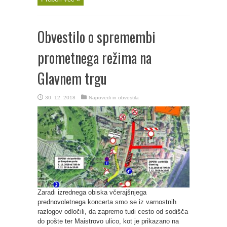
Obvestilo o spremembi
prometnega režima na
Glavnem trgu
30. 12. 2018
Napovedi in obvestila
Zaradi izrednega obiska včerajšnjega
prednovoletnega koncerta smo se iz varnostnih
razlogov odločili, da zapremo tudi cesto od sodišča
do pošte ter Maistrovo ulico, kot je prikazano na