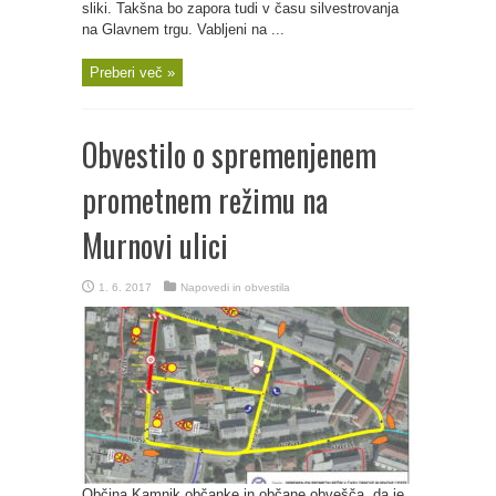
sliki. Takšna bo zapora tudi v času silvestrovanja
na Glavnem trgu. Vabljeni na ...
Preberi več »
Obvestilo o spremenjenem
prometnem režimu na
Murnovi ulici
1. 6. 2017
Napovedi in obvestila
Občina Kamnik občanke in občane obvešča, da je