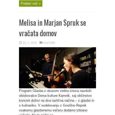
Preberi več »
Melisa in Marjan Spruk se
vračata domov
22. 1. 2019
KULTURA
Program Glasba z okusom vedno znova navduši
obiskovalce Doma kulture Kamnik, saj občinstvo
koncert doživi na dva različna načina – z glasbo in
s kulinariko. V sodelovanju z Gostilno Repnik
vsakemu glasbenemu večeru dodamo izbrano