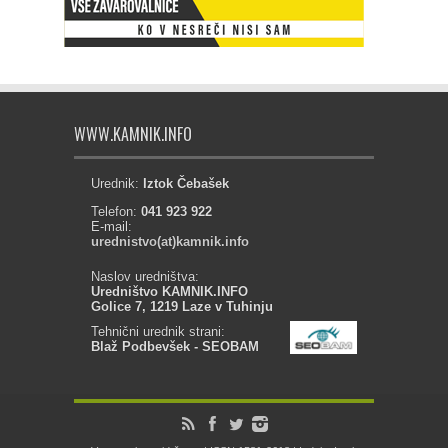
WWW.KAMNIK.INFO
Urednik:
Iztok Čebašek
Telefon:
041 923 922
E-mail:
urednistvo(at)kamnik.info
Naslov uredništva:
Uredništvo KAMNIK.INFO
Golice 7, 1219 Laze v Tuhinju
Tehnični urednik strani:
Blaž Podbevšek - SEOBAM