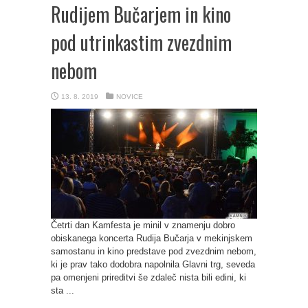
Rudijem Bučarjem in kino
pod utrinkastim zvezdnim
nebom
13. 8. 2019
NOVICE
Četrti dan Kamfesta je minil v znamenju dobro
obiskanega koncerta Rudija Bučarja v mekinjskem
samostanu in kino predstave pod zvezdnim nebom,
ki je prav tako dodobra napolnila Glavni trg, seveda
pa omenjeni prireditvi še zdaleč nista bili edini, ki
sta ...