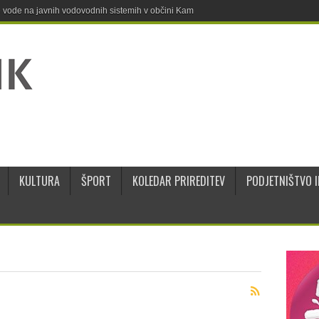
ne vode na javnih vodovodnih sistemih v občini Kamnik
KULTURA
ŠPORT
KOLEDAR PRIREDITEV
PODJETNIŠTVO I