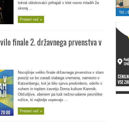
tokrat obiskovalci prihajali v klet rosno mladih že
skoraj ...
Preberi več »
ilo finale 2. državnega prvenstva v
Nocojšnje veliko finale državnega prvenstva v slam
poeziji se bo zaradi slabega vremena, namesto v
Katzenbergu, kot je bilo sprva predvideno, odvilo v
suhem in toplem zavetju Doma kulture Kamnik.
Občutljive, obenem pa tudi nežno-udarne pesniške
rožice, ki najbolje uspevajo ...
Preberi več »