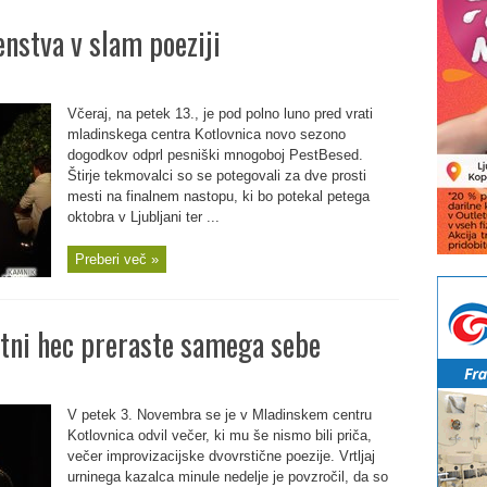
nstva v slam poeziji
Včeraj, na petek 13., je pod polno luno pred vrati
mladinskega centra Kotlovnica novo sezono
dogodkov odprl pesniški mnogoboj PestBesed.
Štirje tekmovalci so se potegovali za dve prosti
mesti na finalnem nastopu, ki bo potekal petega
oktobra v Ljubljani ter ...
Preberi več »
etni hec preraste samega sebe
V petek 3. Novembra se je v Mladinskem centru
Kotlovnica odvil večer, ki mu še nismo bili priča,
večer improvizacijske dvovrstične poezije. Vrtljaj
urninega kazalca minule nedelje je povzročil, da so