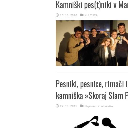
Kamniški pes(t)niki v Ma
16. 10. 2016
KULTURA
Pesniki, pesnice, rimači 
kamniška »Skoraj Slam P
27. 10. 2015
Napovedi in obvestila