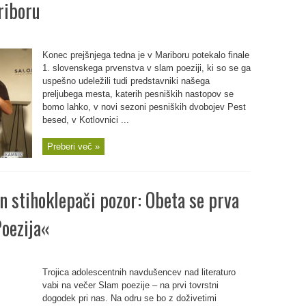
riboru
Konec prejšnjega tedna je v Mariboru potekalo finale
1. slovenskega prvenstva v slam poeziji, ki so se ga
uspešno udeležili tudi predstavniki našega
preljubega mesta, katerih pesniških nastopov se
bomo lahko, v novi sezoni pesniških dvobojev Pest
besed, v Kotlovnici ...
Preberi več »
in stihoklepači pozor: Obeta se prva
oezija«
Trojica adolescentnih navdušencev nad literaturo
vabi na večer Slam poezije – na prvi tovrstni
dogodek pri nas. Na odru se bo z doživetimi