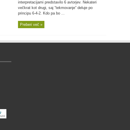
interpretacijami predstavilo 6 avtorjev. Nekateri
večkrat kot drugi, saj “tekmovanje” deluje po
principu 6-4-2. Kdo pa bo ...
Preberi več »