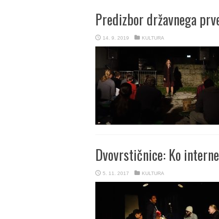
Predizbor državnega prve
14. 9. 2019
KULTURA
Dvovrstičnice: Ko intern
5. 11. 2017
KULTURA