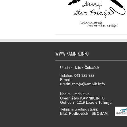
WWW.KAMNIK.INFO
Urednik:
Iztok Čebašek
Telefon:
041 923 922
E-mail:
urednistvo(at)kamnik.info
Naslov uredništva:
Uredništvo KAMNIK.INFO
Golice 7, 1219 Laze v Tuhinju
Tehnični urednik strani:
Blaž Podbevšek - SEOBAM