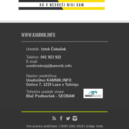
WWW.KAMNIK.INFO
Urednik:
Iztok Čebašek
Telefon:
041 923 922
E-mail:
urednistvo(at)kamnik.info
Naslov uredništva:
Uredništvo KAMNIK.INFO
Golice 7, 1219 Laze v Tuhinju
Tehnični urednik strani:
Blaž Podbevšek - SEOBAM
Vse pravice pridržane. | ISSN 1581-2618 | Izdaja: Iztok