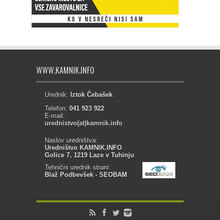
WWW.KAMNIK.INFO
Urednik:
Iztok Čebašek
Telefon:
041 923 922
E-mail:
urednistvo(at)kamnik.info
Naslov uredništva:
Uredništvo KAMNIK.INFO
Golice 7, 1219 Laze v Tuhinju
Tehnični urednik strani:
Blaž Podbevšek - SEOBAM