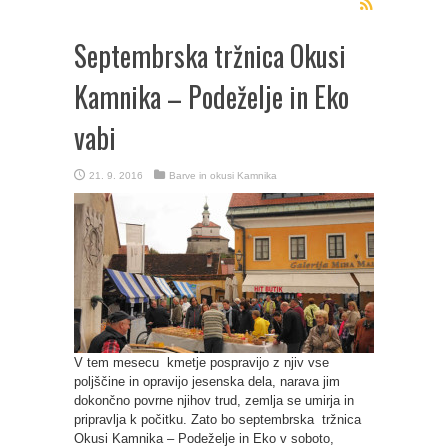
Septembrska tržnica Okusi
Kamnika – Podeželje in Eko
vabi
21. 9. 2016
Barve in okusi Kamnika
V tem mesecu kmetje pospravijo z njiv vse
poljščine in opravijo jesenska dela, narava jim
dokončno povrne njihov trud, zemlja se umirja in
pripravlja k počitku. Zato bo septembrska tržnica
Okusi Kamnika – Podeželje in Eko v soboto,