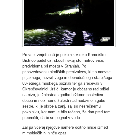
Po vsej verjetnosti je pokojnik v reko Kamniško
Bistrico padel oz. skočil nekaj sto metrov više,
predvidoma pri mostu v Stranjah. Po
pripovedovanju okoliških prebivalcev, ki so nadvse
prijaznega, nevsiljivega in dobrodušnega starejšega
83-letnega moškega poznali ter ga srečevali v
Okrepčevalnici Uršič, kamor je občasno rad prišel
na pivo, je žalostna zgodba bržkone posledica
obupa in neizmerne žalosti nad nedavno izgubo
sestre, ki je skrbela zanj, saj so nesrečnemu
pokojniku, kot nam je bilo rečeno, že dan pred tem
preprečili, da bi se pognal v vodo.
Žal pa včeraj njegove namere očitno nihče izmed
mimoidočih ni nihče opazil.