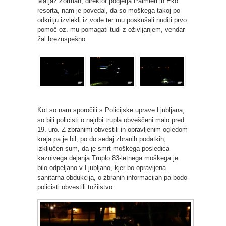
Matjaž Zorman, direktor podjetja Palmieri in Eko
resorta, nam je povedal, da so moškega takoj po
odkritju izvlekli iz vode ter mu poskušali nuditi prvo
pomoč oz. mu pomagati tudi z oživljanjem, vendar
žal brezuspešno.
Kot so nam sporočili s Policijske uprave Ljubljana,
so bili policisti o najdbi trupla obveščeni malo pred
19. uro. Z zbranimi obvestili in opravljenim ogledom
kraja pa je bil, po do sedaj zbranih podatkih,
izključen sum, da je smrt moškega posledica
kaznivega dejanja.Truplo 83-letnega moškega je
bilo odpeljano v Ljubljano, kjer bo opravljena
sanitarna obdukcija, o zbranih informacijah pa bodo
policisti obvestili tožilstvo.