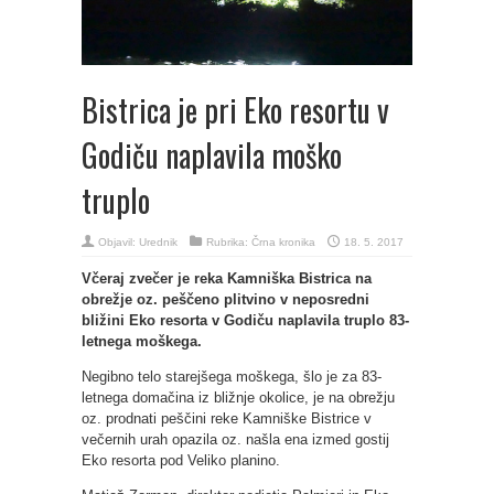
Bistrica je pri Eko resortu v
Godiču naplavila moško
truplo
Objavil:
Urednik
Rubrika:
Črna kronika
18. 5. 2017
Včeraj zvečer je reka Kamniška Bistrica na
obrežje oz. peščeno plitvino v neposredni
bližini Eko resorta v Godiču naplavila truplo 83-
letnega moškega.
Negibno telo starejšega moškega, šlo je za 83-
letnega domačina iz bližnje okolice, je na obrežju
oz. prodnati peščini reke Kamniške Bistrice v
večernih urah opazila oz. našla ena izmed gostij
Eko resorta pod Veliko planino.