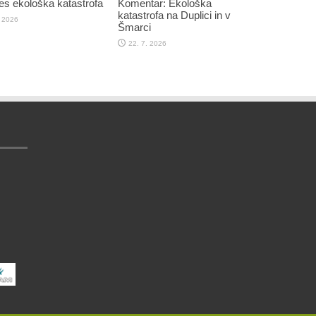
res ekološka katastrofa
Komentar: Ekološka
katastrofa na Duplici in v
. 2026
Šmarci
22. 7. 2026