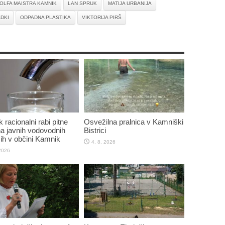
DOLFA MAISTRA KAMNIK
LAN SPRUK
MATIJA URBANIJA
DKI
ODPADNA PLASTIKA
VIKTORIJA PIRŠ
 racionalni rabi pitne
Osvežilna pralnica v Kamniški
a javnih vodovodnih
Bistrici
ih v občini Kamnik
4. 8. 2026
 2026