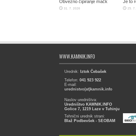
Obvezno čipiranje mačk
Je to 
31. 7. 2026
25. 7
WWW.KAMNIK.INFO
Urednik:
Iztok Čebašek
Telefon:
041 923 922
E-mail:
urednistvo(at)kamnik.info
Naslov uredništva:
Uredništvo KAMNIK.INFO
Golice 7, 1219 Laze v Tuhinju
Tehnični urednik strani:
Blaž Podbevšek - SEOBAM