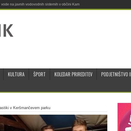
ne vode na javnih vodovodnih sistemih v občini Kamnik
KULTURA
ŠPORT
KOLEDAR PRIREDITEV
PODJETNIŠTVO I
plastiki v Keršmančevem parku