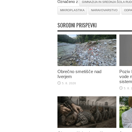
Označeno z:
GIMNAZIJA IN SREDNJA ŠOLA RU
MIKROPLASTIKA
NARAVOVARSTVO
ODPA
SORODNI PRISPEVKI
Obrečno smetišče nad
Poziv k
Iverjem
vode n
sistem
5. 8. 2026
5. 8.