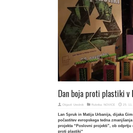
Dan boja proti plastiki
Objavil:
Urednik
Rubrika:
NOVICE
25. 11
Lan Spruk in Matija Urbanija, dijaka Gim
počastitev evropskega tedna zmanjšanja o
projekta “Poslovni projekti”, ob odprtj
proti plastiki“