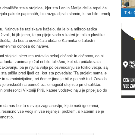
rsališče stala stojnica, kjer sta Lan in Matija delila topel čaj
la pakete papirnatih, bio-razgradljivih slamic, ki so bile temelj
u. Najnovejše raziskave kažejo, da je bila mikroplastika
ivali, ki jih jemo, te pa pijejo vodo v kateri je toliko plastike.
dločila, da bosta osveščala občane Kamnika o žalostni
spremenimo odnosa do narave.
ni stojnici sicer res ustavilo nekaj občank in občanov, da bi
ita fanta, zanimanje žal ni bilo tolikšno, kot sta pričakovala.
čakovanju, pa je njuna volja po osveščanju še toliko večja, saj
o sta prišla pred ljudi oz. kot sta povedala: “Ta projekt nama je
v in samoinicijative, pri čemer jima je bil v pomoč tudi Zavoda
 je priskočil na pomoč oz. omogočil stojnico pri drsališču.
profesorici Viktoriji Pirš, katere vodstvo naju je pripeljalo do
n da nas bosta s svojo zagnanostjo, kljub naši ignoranci,
 resnično vse večji in vse rejsnejši problem, s katerim se je
rnostjo.