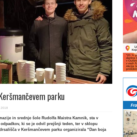
 v Keršmančevem parku
. 2018
nazije in srednje šole Rudolfa Maistra Kamnik, sta v
dpadkov, ki se je odvil prejšnji teden, ter v sklopu
u drsališča v Keršmančevem parku organizirala “Dan boja