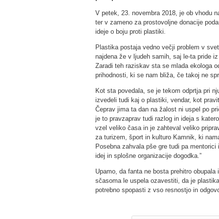
V petek, 23. novembra 2018, je ob vhodu na d
ter v zameno za prostovoljne donacije podarja
ideje o boju proti plastiki.
Plastika postaja vedno večji problem v svet
najdena že v ljudeh samih, saj le-ta pride iz ž
Zaradi teh raziskav sta se mlada ekologa o
prihodnosti, ki se nam bliža, če takoj ne 
Kot sta povedala, se je tekom odprtja pri nju
izvedeli tudi kaj o plastiki, vendar, kot prav
Čeprav jima ta dan na žalost ni uspel po pri
je to pravzaprav tudi razlog in ideja s kater
vzel veliko časa in je zahteval veliko pripra
za turizem, šport in kulturo Kamnik, ki nama
Posebna zahvala pše gre tudi pa mentorici in 
idej in splošne organizacije dogodka.”
Upamo, da fanta ne bosta prehitro obupala i
sčasoma le uspela ozavestiti, da je plastika
potrebno spopasti z vso resnostjo in odgovo