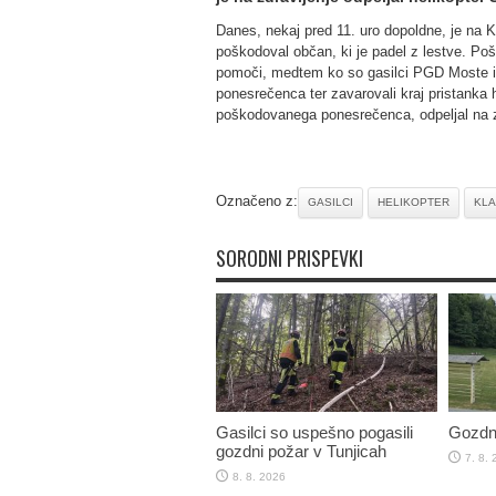
Danes, nekaj pred 11. uro dopoldne, je na K
poškodoval občan, ki je padel z lestve. P
pomoči, medtem ko so gasilci PGD Moste 
ponesrečenca ter zavarovali kraj pristanka 
poškodovanega ponesrečenca, odpeljal na z
Označeno z:
GASILCI
HELIKOPTER
KLA
SORODNI PRISPEVKI
Gasilci so uspešno pogasili
Gozdni
gozdni požar v Tunjicah
7. 8.
8. 8. 2026