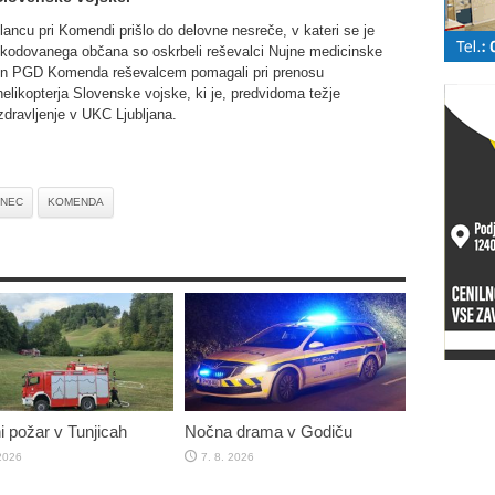
lancu pri Komendi prišlo do delovne nesreče, v kateri se je
oškodovanega občana so oskrbeli reševalci Nujne medicinske
in PGD Komenda reševalcem pomagali pri prenosu
helikopterja Slovenske vojske, ki je, predvidoma težje
dravljenje v UKC Ljubljana.
NEC
KOMENDA
 požar v Tunjicah
Nočna drama v Godiču
 2026
7. 8. 2026