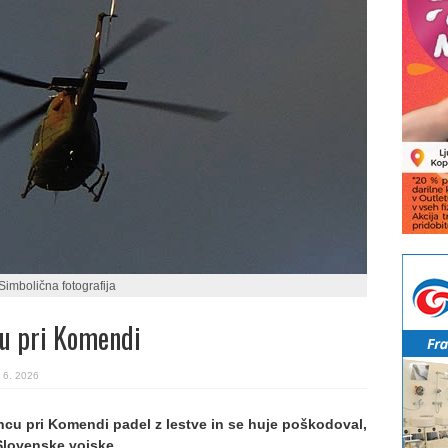
Simbolična fotografija
cu pri Komendi
 6. 2026
cu pri Komendi padel z lestve in se huje poškodoval,
 Slovenske vojske.