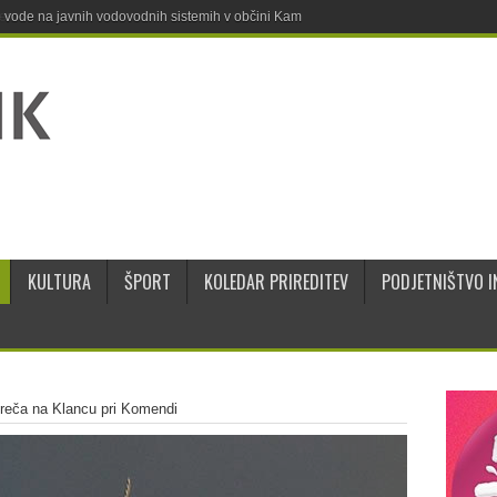
ne vode na javnih vodovodnih sistemih v občini Kamnik
KULTURA
ŠPORT
KOLEDAR PRIREDITEV
PODJETNIŠTVO I
reča na Klancu pri Komendi