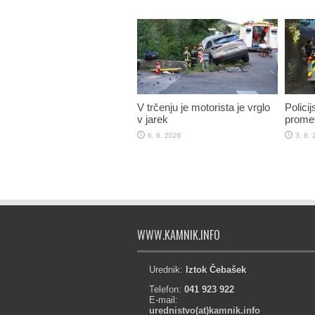
V trčenju je motorista je vrglo
Policij
v jarek
promet
6. 8. 2026
3. 8.
WWW.KAMNIK.INFO
Urednik:
Iztok Čebašek
Telefon:
041 923 922
E-mail:
urednistvo(at)kamnik.info