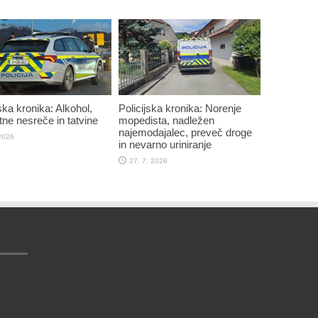
ska kronika: Alkohol,
Policijska kronika: Norenje
ne nesreče in tatvine
mopedista, nadležen
najemodajalec, preveč droge
 2026
in nevarno uriniranje
27. 7. 2026