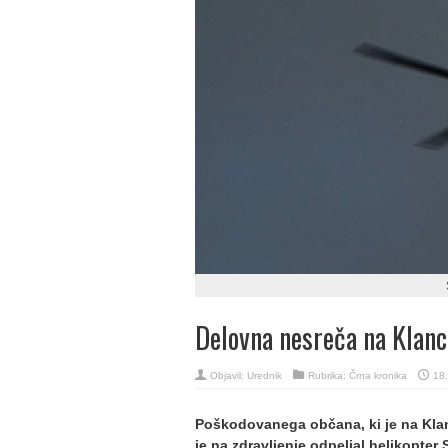
Delovna nesreča na Klan
Objavil:
Urednik
Rubrika:
Črna kronika
18.
Poškodovanega občana, ki je na Klan
je na zdravljenje odpeljal helikopter