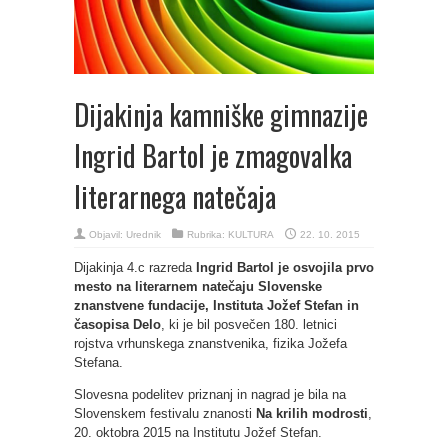
Dijakinja kamniške gimnazije
Ingrid Bartol je zmagovalka
literarnega natečaja
Objavil:
Urednik
Rubrika:
KULTURA
22. 10. 2015
Dijakinja 4.c razreda
Ingrid Bartol je osvojila prvo
mesto na literarnem natečaju Slovenske
znanstvene fundacije, Instituta Jožef Stefan in
časopisa Delo
, ki je bil posvečen 180. letnici
rojstva vrhunskega znanstvenika, fizika Jožefa
Stefana.
Slovesna podelitev priznanj in nagrad je bila na
Slovenskem festivalu znanosti
Na krilih modrosti
,
20. oktobra 2015 na Institutu Jožef Stefan.