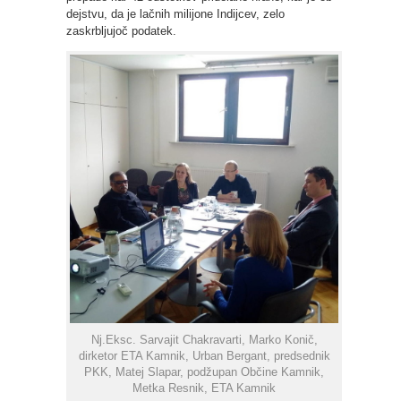
dejstvu, da je lačnih milijone Indijcev, zelo
zaskrbljujoč podatek.
Nj.Eksc. Sarvajit Chakravarti, Marko Konič,
dirketor ETA Kamnik, Urban Bergant, predsednik
PKK, Matej Slapar, podžupan Občine Kamnik,
Metka Resnik, ETA Kamnik