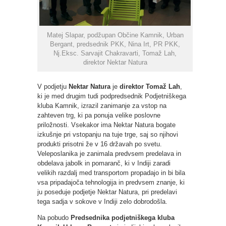
Matej Slapar, podžupan Občine Kamnik, Urban
Bergant, predsednik PKK, Nina Irt, PR PKK,
Nj.Eksc. Sarvajit Chakravarti, Tomaž Lah,
direktor Nektar Natura
V podjetju
Nektar Natura
je
direktor Tomaž Lah
,
ki je med drugim tudi podpredsednik Podjetniškega
kluba Kamnik, izrazil zanimanje za vstop na
zahteven trg, ki pa ponuja velike poslovne
priložnosti. Vsekakor ima Nektar Natura bogate
izkušnje pri vstopanju na tuje trge, saj so njihovi
produkti prisotni že v 16 državah po svetu.
Veleposlanika je zanimala predvsem predelava in
obdelava jabolk in pomaranč, ki v Indiji zaradi
velikih razdalj med transportom propadajo in bi bila
vsa pripadajoča tehnologija in predvsem znanje, ki
ju poseduje podjetje Nektar Natura, pri predelavi
tega sadja v sokove v Indiji zelo dobrodošla.
Na pobudo
Predsednika podjetniškega kluba