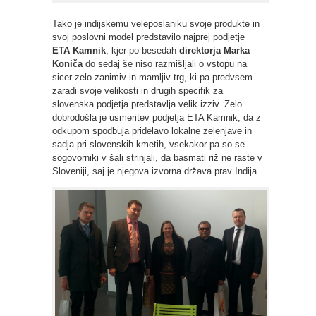
Tako je indijskemu veleposlaniku svoje produkte in
svoj poslovni model predstavilo najprej podjetje
ETA Kamnik
, kjer po besedah
direktorja
Marka
Koniča
do sedaj še niso razmišljali o vstopu na
sicer zelo zanimiv in mamljiv trg, ki pa predvsem
zaradi svoje velikosti in drugih specifik za
slovenska podjetja predstavlja velik izziv. Zelo
dobrodošla je usmeritev podjetja ETA Kamnik, da z
odkupom spodbuja pridelavo lokalne zelenjave in
sadja pri slovenskih kmetih, vsekakor pa so se
sogovorniki v šali strinjali, da basmati riž ne raste v
Sloveniji, saj je njegova izvorna država prav Indija.