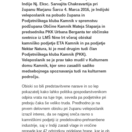
Indije Nj. Eksc. Sarvajita Chakravartija pri
županu Marjanu Šarcu 4. Marca 2016, je Indijski
veleposlanik na pobudo župana in
Podjetniškega kluba Kamnik v spremstvu
podžupana Občine Kamnik Mateja Slaparja in
predsednika PKK Urbana Berganta ter občinske
svetnice iz LMŠ Nine Irt včeraj obiskal
kamniško podjetje ETA Kamnik in pa podjetje
Nektar Natura, ki je med drugim tudi član
Podjetniškega kluba Kamnik (PKK).
Veleposlanik se je prav tako mudil v Kulturnem
domu Kamnik, kjer smo zasadili sadiko
medsebojnega spoznavanja tudi na kulturnem
področju.
Obiski so bili predstavitvene narave in so lep
pokazatelj kako lahko politika gospodarstvenikom
odpira vrata na tuje trge, seveda pa podjetnike pri
preboju čaka še veliko truda. Predhodno je na
prvem delovnem obisku pri županu veleposlanik
izrazil interes, da se najprej sreča ravno s
kamniškimi podjetji iz predelovalno-prehrambene
industrije, saj v Indiji zaradi vlage in vročine
propade kar 42 odstotkov pridelane hrane, kar je ob