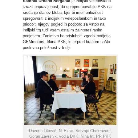
Kamnik Urbana Berganta
je indijski veleposlanik
izrazil pripravljenost, da sprejme povabilo PKK na
srečanje članov kluba, kjer bi imeli priložnost
spregovoriti z indijskim veleposlanikom in tako
pridobiti njegov pogled in podporo za vstop na
indijski trg tudi vsem ostalim zainteresiranim
podjetjem. Zanimivo bo prisluhniti zgodbi podjetja
GEMmotors, člana PKK, ki je pred kratkim našlo
poslovno priložnost v Indiji.
Davorin Liković, Nj.Eksc. Sarvajit Chakravarti,
Goran Završnik, vodja DKK, Nina Irt, PR PKK