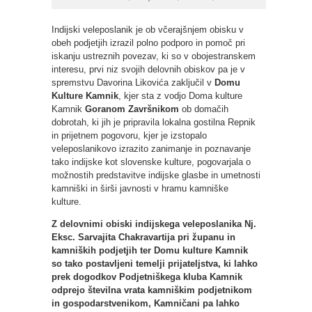
Indijski veleposlanik je ob včerajšnjem obisku v
obeh podjetjih izrazil polno podporo in pomoč pri
iskanju ustreznih povezav, ki so v obojestranskem
interesu, prvi niz svojih delovnih obiskov pa je v
spremstvu Davorina Likovića zaključil v
Domu
Kulture Kamnik
, kjer sta z vodjo Doma kulture
Kamnik
Goranom Završnikom
ob domačih
dobrotah, ki jih je pripravila lokalna gostilna Repnik
in prijetnem pogovoru, kjer je izstopalo
veleposlanikovo izrazito zanimanje in poznavanje
tako indijske kot slovenske kulture, pogovarjala o
možnostih predstavitve indijske glasbe in umetnosti
kamniški in širši javnosti v hramu kamniške
kulture.
Z delovnimi obiski indijskega veleposlanika Nj.
Eksc. Sarvajita Chakravartija pri županu in
kamniških podjetjih ter Domu kulture Kamnik
so tako postavljeni temelji prijateljstva, ki lahko
prek dogodkov Podjetniškega kluba Kamnik
odprejo številna vrata kamniškim podjetnikom
in gospodarstvenikom, Kamničani pa lahko