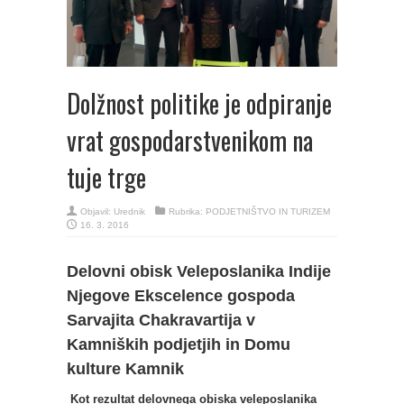
Dolžnost politike je odpiranje
vrat gospodarstvenikom na
tuje trge
Objavil:
Urednik
Rubrika:
PODJETNIŠTVO IN TURIZEM
16. 3. 2016
Delovni obisk Veleposlanika Indije
Njegove Ekscelence gospoda
Sarvajita Chakravartija v
Kamniških podjetjih in Domu
kulture Kamnik
Kot rezultat delovnega obiska veleposlanika