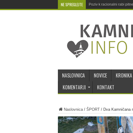
NE SPREGLEJTE
Poziv k racionalni rabi pit
NASLOVNICA
NOVICE
KRONIKA
KOMENTARJI
KONTAKT
Naslovnica
/
ŠPORT
/
Dva Kamničana n