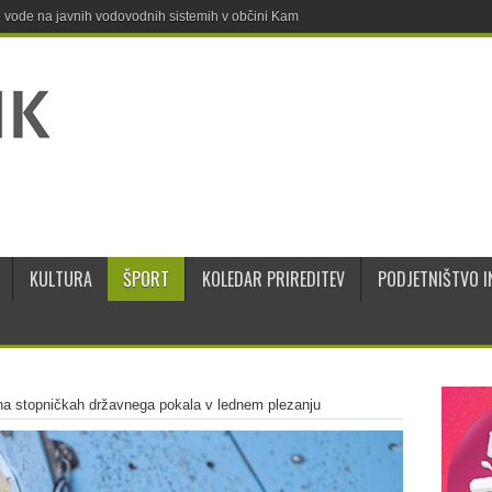
ne vode na javnih vodovodnih sistemih v občini Kamnik
KULTURA
ŠPORT
KOLEDAR PRIREDITEV
PODJETNIŠTVO I
a stopničkah državnega pokala v lednem plezanju