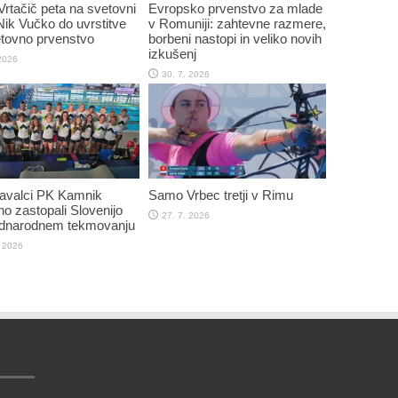
Vrtačič peta na svetovni
Evropsko prvenstvo za mlade
 Nik Vučko do uvrstitve
v Romuniji: zahtevne razmere,
tovno prvenstvo
borbeni nastopi in veliko novih
izkušenj
 2026
30. 7. 2026
plavalci PK Kamnik
Samo Vrbec tretji v Rimu
o zastopali Slovenijo
27. 7. 2026
dnarodnem tekmovanju
. 2026