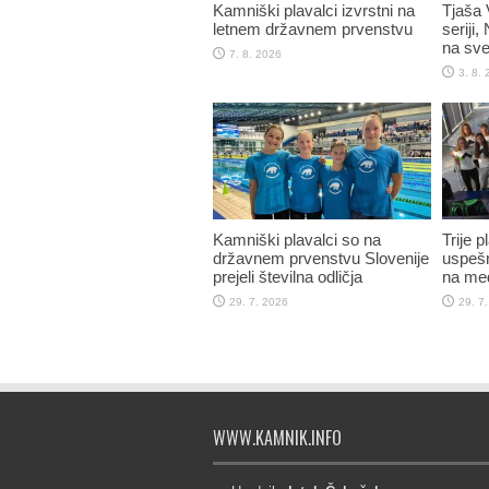
Kamniški plavalci izvrstni na
Tjaša 
letnem državnem prvenstvu
seriji,
na sve
7. 8. 2026
3. 8.
Kamniški plavalci so na
Trije 
državnem prvenstvu Slovenije
uspešn
prejeli številna odličja
na me
29. 7. 2026
29. 7
WWW.KAMNIK.INFO