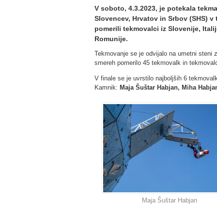
V soboto, 4.3.2023, je potekala tek
Slovencev, Hrvatov in Srbov (SHS) v
pomerili tekmovalci iz Slovenije, Ital
Romunije.
Tekmovanje se je odvijalo na umetni steni za
smereh pomerilo 45 tekmovalk in tekmoval
V finale se je uvrstilo najboljših 6 tekmoval
Kamnik:
Maja Šuštar Habjan, Miha Habjan
Maja Šuštar Habjan