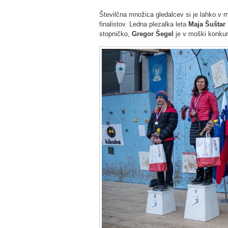
Številčna množica gledalcev si je lahko v mo
finalistov. Ledna plezalka leta
Maja Šuštar
stopničko,
Gregor Šegel
je v moški konkure