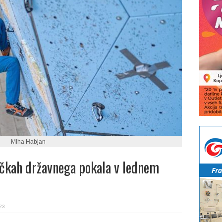
Miha Habjan
čkah državnega pokala v lednem
23