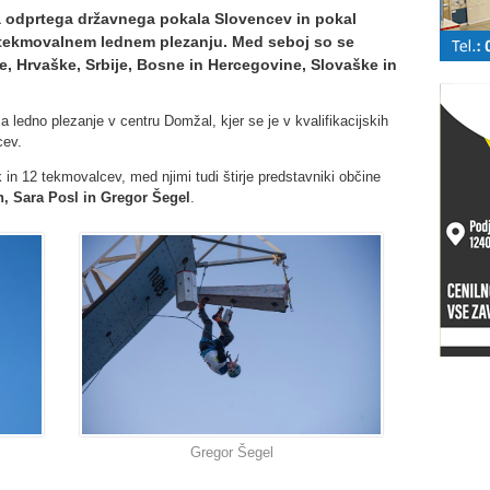
ma odprtega državnega pokala Slovencev in pokal
 tekmovalnem lednem plezanju. Med seboj so se
ije, Hrvaške, Srbije, Bosne in Hercegovine, Slovaške in
 ledno plezanje v centru Domžal, kjer se je v kvalifikacijskih
cev.
k in 12 tekmovalcev, med njimi tudi štirje predstavniki občine
, Sara Posl in Gregor Šegel
.
Gregor Šegel