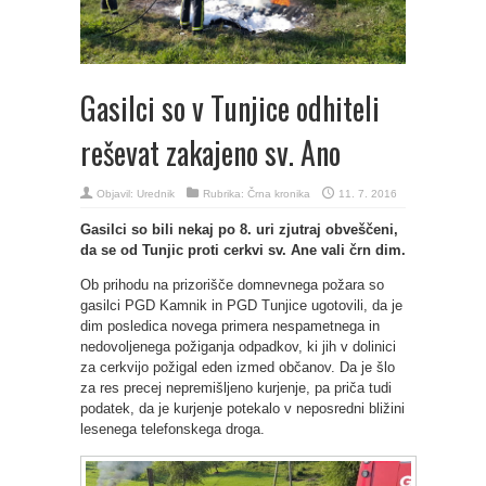
Gasilci so v Tunjice odhiteli
reševat zakajeno sv. Ano
Objavil:
Urednik
Rubrika:
Črna kronika
11. 7. 2016
Gasilci so bili nekaj po 8. uri zjutraj obveščeni,
da se od Tunjic proti cerkvi sv. Ane vali črn dim.
Ob prihodu na prizorišče domnevnega požara so
gasilci PGD Kamnik in PGD Tunjice ugotovili, da je
dim posledica novega primera nespametnega in
nedovoljenega požiganja odpadkov, ki jih v dolinici
za cerkvijo požigal eden izmed občanov. Da je šlo
za res precej nepremišljeno kurjenje, pa priča tudi
podatek, da je kurjenje potekalo v neposredni bližini
lesenega telefonskega droga.