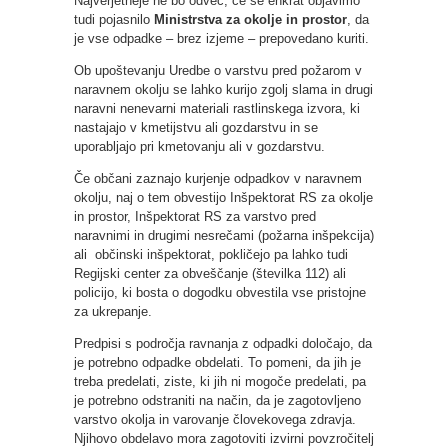
Najverjetneje ne bo odveč, če še enkrat objavimo
tudi pojasnilo
Ministrstva za okolje in prostor
, da
je vse odpadke – brez izjeme – prepovedano kuriti.
Ob upoštevanju Uredbe o varstvu pred požarom v
naravnem okolju se lahko kurijo zgolj slama in drugi
naravni nenevarni materiali rastlinskega izvora, ki
nastajajo v kmetijstvu ali gozdarstvu in se
uporabljajo pri kmetovanju ali v gozdarstvu.
Če občani zaznajo kurjenje odpadkov v naravnem
okolju, naj o tem obvestijo Inšpektorat RS za okolje
in prostor, Inšpektorat RS za varstvo pred
naravnimi in drugimi nesrečami (požarna inšpekcija)
ali občinski inšpektorat, pokličejo pa lahko tudi
Regijski center za obveščanje (številka 112) ali
policijo, ki bosta o dogodku obvestila vse pristojne
za ukrepanje.
Predpisi s področja ravnanja z odpadki določajo, da
je potrebno odpadke obdelati. To pomeni, da jih je
treba predelati, ziste, ki jih ni mogoče predelati, pa
je potrebno odstraniti na način, da je zagotovljeno
varstvo okolja in varovanje človekovega zdravja.
Njihovo obdelavo mora zagotoviti izvirni povzročitelj