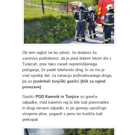
Ob tem najbrž ne bo odveč, če dodamo še
zanimivo podrobnost, da je pred dobrim letom dni v
Tunjicah, prav tako zaradi nepremišljenega
požiganja, že padel telefonski drog, ki se mu je
vnel spodnji del, za sanacijo poškodovanega droga,
pa so
poskrbeli tunjiški gasilci (klik za ogled
povezave)
.
Gasilci
PGD Kamnik in Tunjice
so goreče
odpadke, med katerimi naj bi bile tudi pnevmatike
in drugi nevarni odpadki, ki pri gorenju sproščajo
strupene pline, pogasili s peno ter kurišče tudi
prekopali.