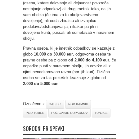
(oseba, katere delovanje ali dejavnost povzroča
nastajanje odpadkov) ali drug imetnik tako, da jih
sam obdela (če ima za to okoljevarstveno
dovoljenje), ali odda zbiralcu ali izvajalcu
predelave/odstranjevanja, nikakor pa jih ni
dovoljeno kuriti, puščati ali odmetavati v naravnem
okolju.
Pravna oseba, ki je imetnik odpadkov se kaznuje z
globo
10.000 do 30.000 eur
, odgovorna oseba te
pravne osebe pa z globo
od 2.000 do 4.100 eur
, če
odpadke pusti v naravnem okolju, jih odvrže ali z
njimi nenadzorovano ravna (npr. jih kuri). Fizična
oseba se za tak prekršek ksaznuje z globo od
2.000 do 5.000 eur.
Označeno z:
GASILCI
PGD KAMNIK
PGD TUJICE
POŽIGANJE ODPADKOV
TUNJICE
SORODNI PRISPEVKI