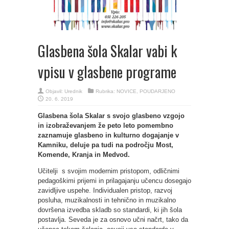
Glasbena šola Skalar vabi k
vpisu v glasbene programe
Objavil:
Urednik
Rubrika:
NOVICE
,
POUDARJENO
20. 6. 2019
Glasbena šola Skalar s svojo glasbeno vzgojo
in izobraževanjem že peto leto pomembno
zaznamuje glasbeno in kulturno dogajanje v
Kamniku, deluje pa tudi na področju Most,
Komende, Kranja in Medvod.
Učitelji s svojim modernim pristopom, odličnimi
pedagoškimi prijemi in prilagajanju učencu dosegajo
zavidljive uspehe. Individualen pristop, razvoj
posluha, muzikalnosti in tehnično in muzikalno
dovršena izvedba skladb so standardi, ki jih šola
postavlja. Seveda je za osnovo učni načrt, tako da