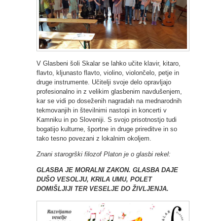
V Glasbeni šoli Skalar se lahko učite klavir, kitaro,
flavto, kljunasto flavto, violino, violončelo, petje in
druge instrumente. Učitelji svoje delo opravljajo
profesionalno in z velikim glasbenim navdušenjem,
kar se vidi po doseženih nagradah na mednarodnih
tekmovanjih in številnimi nastopi in koncerti v
Kamniku in po Sloveniji. S svojo prisotnostjo tudi
bogatijo kulturne, športne in druge prireditve in so
tako tesno povezani z lokalnim okoljem.
Znani starogrški filozof Platon je o glasbi rekel:
GLASBA JE MORALNI ZAKON. GLASBA DAJE
DUŠO VESOLJU, KRILA UMU, POLET
DOMIŠLJIJI TER VESELJE DO ŽIVLJENJA.