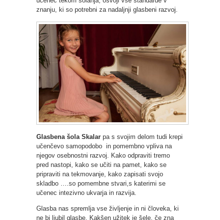
učenec tekom šolanja, osvoji vse standarde v
znanju, ki so potrebni za nadaljnji glasbeni razvoj.
Glasbena šola Skalar
pa s svojim delom tudi krepi
učenčevo samopodobo in pomembno vpliva na
njegov osebnostni razvoj. Kako odpraviti tremo
pred nastopi, kako se učiti na pamet, kako se
pripraviti na tekmovanje, kako zapisati svojo
skladbo ….so pomembne stvari,s katerimi se
učenec intezivno ukvarja in razvija.
Glasba nas spremlja vse življenje in ni človeka, ki
ne bi ljubil glasbe. Kakšen užitek je šele, če zna