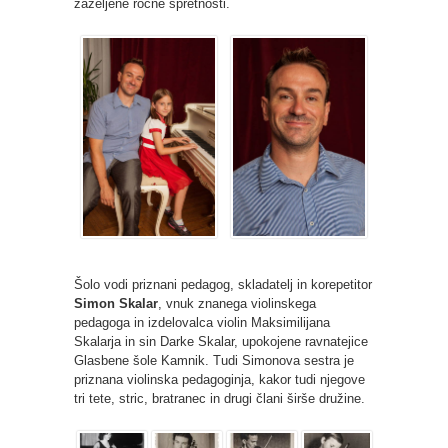
zaželjene ročne spretnosti.
Šolo vodi priznani pedagog, skladatelj in korepetitor
Simon Skalar
, vnuk znanega violinskega
pedagoga in izdelovalca violin Maksimilijana
Skalarja in sin Darke Skalar, upokojene ravnatejice
Glasbene šole Kamnik. Tudi Simonova sestra je
priznana violinska pedagoginja, kakor tudi njegove
tri tete, stric, bratranec in drugi člani širše družine.