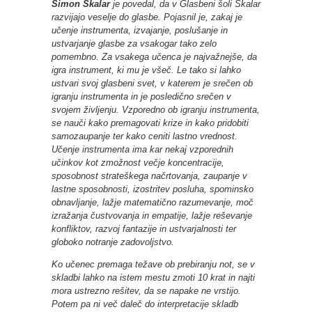
Simon Skalar
je povedal, da v Glasbeni šoli Skalar
razvijajo veselje do glasbe. Pojasnil je, zakaj je
učenje instrumenta, izvajanje, poslušanje in
ustvarjanje glasbe za vsakogar tako zelo
pomembno. Za vsakega učenca je najvažnejše, da
igra instrument, ki mu je všeč. Le tako si lahko
ustvari svoj glasbeni svet, v katerem je srečen ob
igranju instrumenta in je posledično srečen v
svojem življenju. Vzporedno ob igranju instrumenta,
se nauči kako premagovati krize in kako pridobiti
samozaupanje ter kako ceniti lastno vrednost.
Učenje instrumenta ima kar nekaj vzporednih
učinkov kot zmožnost večje koncentracije,
sposobnost strateškega načrtovanja, zaupanje v
lastne sposobnosti, izostritev posluha, spominsko
obnavljanje, lažje matematično razumevanje, moč
izražanja čustvovanja in empatije, lažje reševanje
konfliktov, razvoj fantazije in ustvarjalnosti ter
globoko notranje zadovoljstvo.
Ko učenec premaga težave ob prebiranju not, se v
skladbi lahko na istem mestu zmoti 10 krat in najti
mora ustrezno rešitev, da se napake ne vrstijo.
Potem pa ni več daleč do interpretacije skladb