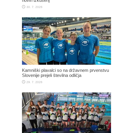
novih izkušenj
30. 7. 2026
Kamniški plavalci so na državnem prvenstvu
Slovenije prejeli številna odličja
29. 7. 2026