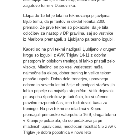
zagotovo turnir v Dubrovniku.
Ekipa do 15 let je bila na tekmovanja prijavljena
kljub temu, da je fantov in deklet letnika 2000
premalo. Že prve tekme so pokazale, da je bila
odločitev za nastop v DP pravilna, saj so vrstnike
iz Maribora premagali, z Ljubljano pa tesno izgubil.
Kadeti so na prvi tekmi nadigrali Ljubljano v drugem
krogu so izgubili z AVK Triglav 14-11 z dobrim
pristopom in obiskom treninga bi lahko pristali zelo
visoko. Mladinci so po vsej verjetnosti naša
najmočnejša ekipa, dober trening in veliko tekem
prinaša uspeh. Dobro delo trenerjev, upravnega
odbora in seveda lastni želje ob podpori staršev jih
lahko pripelje na najvišjo stopničko. Velik dejavnik
pri uspehu športnikov je tudi šola, ko si učenec
pravilno razporedi čas, ima tudi dovolj časa za
treninge. Na prvi tekmi so mladinci v Kopru
premagali primorske vaterpoliste 16-9, druga tekma
v Kranju je pokazala, da so pričakovanja pri
mladincih upravičena, neodločen rezultat 5:5 z AVK
Triglav je dobra popotnica v novo leto