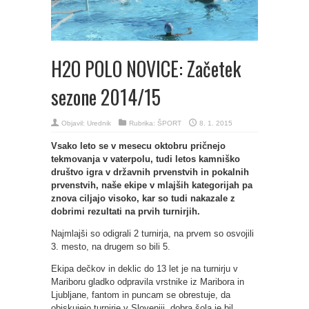
H2O POLO NOVICE: Začetek
sezone 2014/15
Objavil:
Urednik
Rubrika:
ŠPORT
8. 1. 2015
Vsako leto se v mesecu oktobru pričnejo
tekmovanja v vaterpolu, tudi letos kamniško
društvo igra v državnih prvenstvih in pokalnih
prvenstvih, naše ekipe v mlajših kategorijah pa
znova ciljajo visoko, kar so tudi nakazale z
dobrimi rezultati na prvih turnirjih.
Najmlajši so odigrali 2 turnirja, na prvem so osvojili
3. mesto, na drugem so bili 5.
Ekipa dečkov in deklic do 13 let je na turnirju v
Mariboru gladko odpravila vrstnike iz Maribora in
Ljubljane, fantom in puncam se obrestuje, da
obiskujejo turnirje v Sloveniji, dobra šola je bil