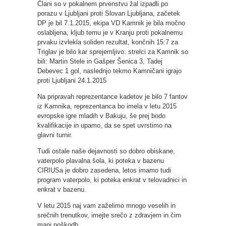
Člani so v pokalnem prvenstvu žal izpadli po
porazu v Ljubljani proti Slovan Ljubljana, začetek
DP je bil 7.1.2015, ekipa VD Kamnik je bila močno
oslabljena, kljub temu je v Kranju proti pokalnemu
prvaku izvlekla soliden rezultat, končnih 15:7 za
Triglav je bilo kar sprejemljivo: strelci za Kamnik so
bili: Martin Stele in Gašper Šenica 3, Tadej
Debevec 1 gol, naslednjo tekmo Kamničani igrajo
proti Ljubljani 24.1.2015
Na pripravah reprezentance kadetov je bilo 7 fantov
iz Kamnika, reprezentanca bo imela v letu 2015
evropske igre mladih v Bakuju, še prej bodo
kvalifikacije in upamo, da se spet uvrstimo na
glavni turnir.
Tudi ostale naše dejavnosti so dobro obiskane,
vaterpolo plavalna šola, ki poteka v bazenu
CIRIUSa je dobro zasedena, letos imamo tudi
program vaterpolo, ki poteka enkrat v telovadnici in
enkrat v bazenu.
V letu 2015 naj vam zaželimo mnogo veselih in
srečnih trenutkov, imejte srečo z zdravjem in čim
manj poškodb