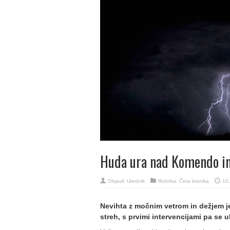
Huda ura nad Komendo 
Objavil:
Urednik
Rubrika:
Črna kronika
10.
Nevihta z močnim vetrom in dežjem j
streh, s prvimi intervencijami pa se 