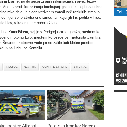
imi kraji je, po do sedaj znanih informacijah, največ težav
ost, zaradi česar imajo tamkajšnji gasilci, ki naj bi zaenkrat
lne roke dela, in sicer predvsem zaradi več razkritih streh in
ancu, kjer se je streha ene izmed tamkajšnjih hiš podrla v hišo,
lo hlev, v katerem se nahaja živina.
lci na Kamniškem, saj je v Podgorju zalilo garažo, medtem ko
najdeno motorno kolo, medtem ko osebe oz. motorista zaenkrat
i iz Šmarce, meteorne vode pa so zalile tudi kletne prostore
ki in na Hribu pri Kamniku.
NEURJE
NEVIHTA
ODKRITE STREHE
STRANJE
ska kronika: Alkohol,
Policijska kronika: Norenje