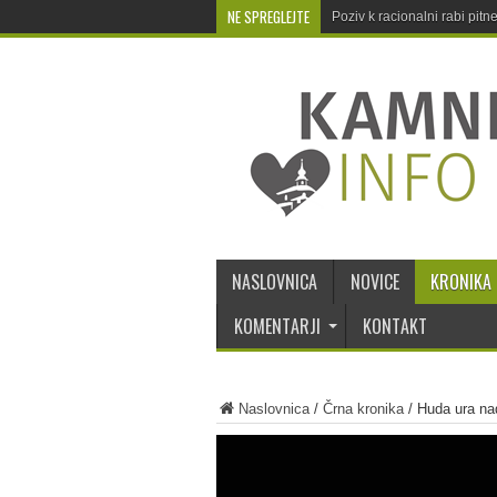
NE SPREGLEJTE
Poziv k racionalni rabi pit
NASLOVNICA
NOVICE
KRONIKA
KOMENTARJI
KONTAKT
Naslovnica
/
Črna kronika
/
Huda ura n