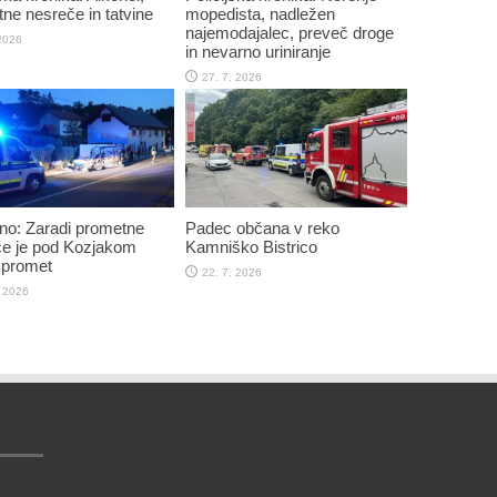
ne nesreče in tatvine
mopedista, nadležen
najemodajalec, preveč droge
 2026
in nevarno uriniranje
27. 7. 2026
no: Zaradi prometne
Padec občana v reko
e je pod Kozjakom
Kamniško Bistrico
 promet
22. 7. 2026
. 2026