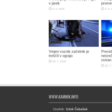
v jarek
promet
6. 8. 2026
3. 8.
Vinjen voznik začetnik je
Previd
treščil v ograjo
nesreč
oviran
26. 7. 2026
25. 7
WWW.KAMNIK.INFO
Urednik:
Iztok Čebašek