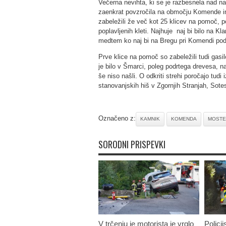
Večerna nevihta, ki se je razbesnela nad naš
zaenkrat povzročila na območju Komende in M
zabeležili že več kot 25 klicev na pomoč, po
poplavljenih kleti. Najhuje naj bi bilo na Kl
medtem ko naj bi na Bregu pri Komendi podr
Prve klice na pomoč so zabeležili tudi gasi
je bilo v Šmarci, poleg podrtega drevesa, 
še niso našli. O odkriti strehi poročajo tud
stanovanjskih hiš v Zgornjih Stranjah, Sotes
Označeno z:
KAMNIK
KOMENDA
MOSTE
SORODNI PRISPEVKI
V trčenju je motorista je vrglo
Policij