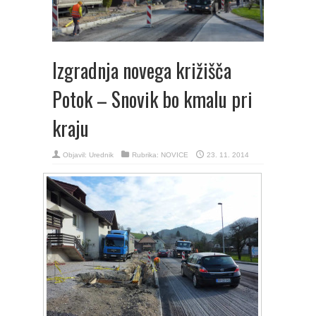
Izgradnja novega križišča
Potok – Snovik bo kmalu pri
kraju
Objavil:
Urednik
Rubrika:
NOVICE
23. 11. 2014