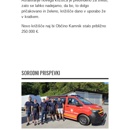
Asfaltiranje novega križišča je predvideno za sredo,
zato se lahko nadejamo, da bo, to dolgo
pričakovano in želeno, križišče dano v uporabo že
v kratkem.
Novo križišče naj bi Občino Kamnik stalo približno
250.000 €.
SORODNI PRISPEVKI