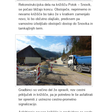
Rekonstrukcijska dela na križišču Potok – Snovik,
se počasi bližajo koncu. Obstoječe, neprimerno in
nevarno križišče bo tako že v kratkem zamenjalo
novo, ki bo občutno olajšalo, predvsem pa
varnostno izboljšalo obstoječi dostop do Snovika in
tamkajšnjih term.
Gradbinci so večino del že opravili, nov cestni
priključek in križišče, pa je potrebno le še asfaltirati
ter opremiti z ustrezno cestno-prometno
signalizacijo.