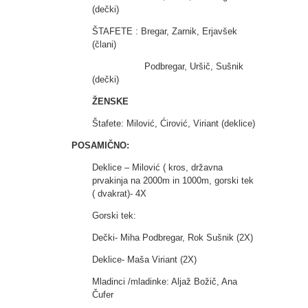
(dečki)
ŠTAFETE : Bregar, Zarnik, Erjavšek
(člani)
Podbregar, Uršič, Sušnik
(dečki)
ŽENSKE
Štafete: Milović, Ćirović, Viriant (deklice)
POSAMIČNO:
Deklice – Milović ( kros, državna
prvakinja na 2000m in 1000m, gorski tek
( dvakrat)- 4X
Gorski tek:
Dečki- Miha Podbregar, Rok Sušnik (2X)
Deklice- Maša Viriant (2X)
Mladinci /mladinke: Aljaž Božič, Ana
Čufer