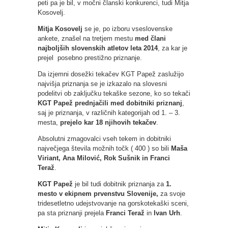
peti pa je bil, v močni članski konkurenci, tudi Mitja
Kosovelj.
Mitja Kosovelj
se je, po izboru vseslovenske
ankete, znašel na tretjem mestu
med člani
najboljših slovenskih atletov leta 2014
, za kar je
prejel posebno prestižno priznanje.
Da izjemni dosežki tekačev KGT Papež zaslužijo
najvišja priznanja se je izkazalo na slovesni
podelitvi ob zaključku tekaške sezone, ko so tekači
KGT Papež prednjačili med dobitniki priznanj
,
saj je priznanja, v različnih kategorijah od 1. – 3.
mesta,
prejelo kar 18 njihovih tekačev
.
Absolutni zmagovalci vseh tekem in dobitniki
največjega števila možnih točk ( 400 ) so bili
Maša
Viriant, Ana Milović, Rok Sušnik in Franci
Teraž
.
KGT Papež
je bil tudi dobitnik priznanja za
1.
mesto v ekipnem prvenstvu Slovenije,
za svoje
tridesetletno udejstvovanje na gorskotekaški sceni,
pa sta priznanji prejela
Franci Teraž
in
Ivan Urh
.