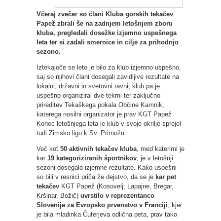
Včeraj zvečer so člani Kluba gorskih tekačev
Papež zbrali še na zadnjem letošnjem zboru
kluba, pregledali dosežke izjemno uspešnega
leta ter si zadali smernice in cilje za prihodnjo
sezono.
Iztekajoče se leto je bilo za klub izjemno uspešno,
saj so njihovi člani dosegali zavidljive rezultate na
lokalni, državni in svetovni ravni, klub pa je
uspešno organiziral dve tekmi ter zaključno
prireditev Tekaškega pokala Občine Kamnik,
katerega nosilni organizator je prav KGT Papež.
Konec letošnjega leta je klub v svoje okrilje sprejel
tudi Zimsko ligo k Sv. Primožu.
Več kot
50 aktivnih tekačev kluba
, med katerimi je
kar
19 kategoriziranih športnikov
, je v letošnji
sezoni dosegalo izjemne rezultate. Kako uspešni
so bili v resnici priča že dejstvo, da se je
kar pet
tekačev
KGT Papež (Kosovelj, Lapajne, Bregar,
Kršinar, Božič)
uvrstilo v reprezentanco
Slovenije za Evropsko prvenstvo v Franciji
, kjer
je bila mladinka Čuferjeva odlična peta, prav tako