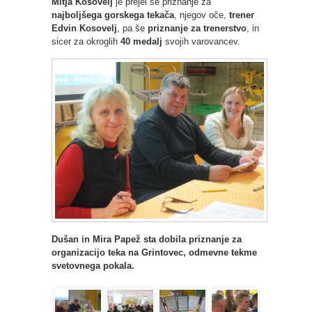
Mitja Kosovelj
je prejel še priznanje za
najboljšega gorskega tekača
, njegov oče,
trener
Edvin Kosovelj
, pa še
priznanje za trenerstvo
, in
sicer za okroglih
40 medalj
svojih varovancev.
Dušan in Mira Papež sta dobila priznanje za
organizacijo teka na Grintovec, odmevne tekme
svetovnega pokala.