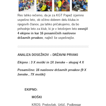
Res lahko rečemo, da je za KGT Papež izjemno
uspešno leto, ob očitno dobrem delu kluba in
njegovih članov, pa lahko pričakujemo, da bo
prihodnje leto za klub, ki je v letošnjem leto
osvojil
4 ekipne in kar 16 posamičnih naslovov
državnih prvakov
, najbrž še uspešnejše.
ANALIZA DOSEŽKOV – DRŽAVNI PRVAKI
Ekipno : 3 X moški in 1X ženske – skupaj 4 X
Posamično: 16 naslovov državnih prvakov (9 X
ženske , 7X moški)
EKIPNO:
MOŠKI
KROS: Prelovšek, Uršič, Podbregar