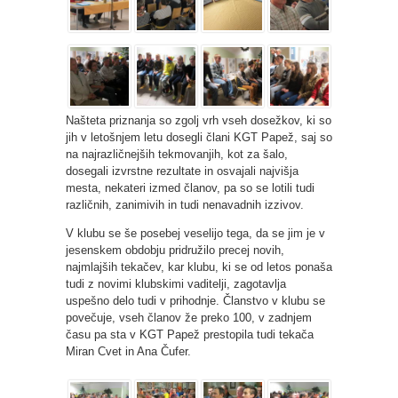
Našteta priznanja so zgolj vrh vseh dosežkov, ki so
jih v letošnjem letu dosegli člani KGT Papež, saj so
na najrazličnejših tekmovanjih, kot za šalo,
dosegali izvrstne rezultate in osvajali najvišja
mesta, nekateri izmed članov, pa so se lotili tudi
različnih, zanimivih in tudi nenavadnih izzivov.
V klubu se še posebej veselijo tega, da se jim je v
jesenskem obdobju pridružilo precej novih,
najmlajših tekačev, kar klubu, ki se od letos ponaša
tudi z novimi klubskimi vaditelji, zagotavlja
uspešno delo tudi v prihodnje. Članstvo v klubu se
povečuje, vseh članov že preko 100, v zadnjem
času pa sta v KGT Papež prestopila tudi tekača
Miran Cvet in Ana Čufer.