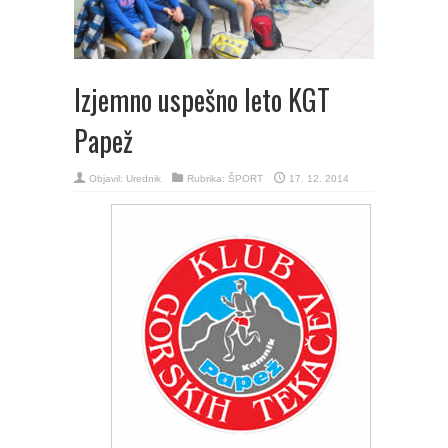
Izjemno uspešno leto KGT
Papež
Objavil:
Urednik
Rubrika:
ŠPORT
17. 12. 2014