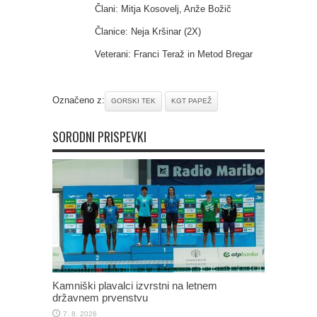
Člani: Mitja Kosovelj, Anže Božič
Članice: Neja Kršinar (2X)
Veterani: Franci Teraž in Metod Bregar
Označeno z:
GORSKI TEK
KGT PAPEŽ
SORODNI PRISPEVKI
Kamniški plavalci izvrstni na letnem
državnem prvenstvu
7. 8. 2026