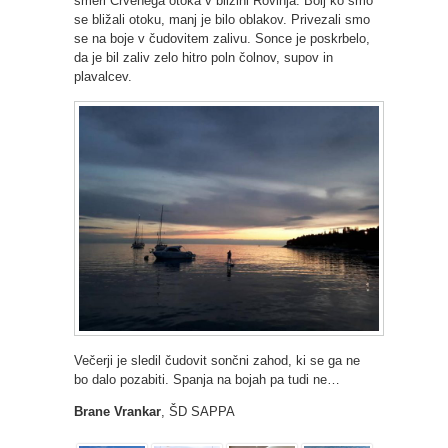
smeri Crvenega otoka v bližini Rovinja. Bolj ko smo
se bližali otoku, manj je bilo oblakov. Privezali smo
se na boje v čudovitem zalivu. Sonce je poskrbelo,
da je bil zaliv zelo hitro poln čolnov, supov in
plavalcev.
Večerji je sledil čudovit sončni zahod, ki se ga ne
bo dalo pozabiti. Spanja na bojah pa tudi ne…
Brane Vrankar
, ŠD SAPPA