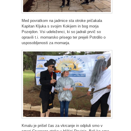
Med povratkom na jadrnice sta otroke pričakala
Kapitan Kljuka s svojim Kokijem in bog morja
Pozejdon. Vsi udeleženci, ki so jadrali prvič so
opravili t.i. mornarsko prisego ter prejeli Potrdilo o
usposobljenosti za mornarja.
Kmalu je prišel čas za vkrcanje in odpluli smo v