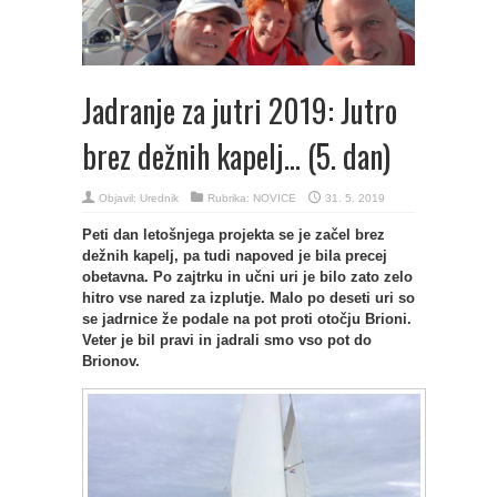
Jadranje za jutri 2019: Jutro
brez dežnih kapelj… (5. dan)
Objavil:
Urednik
Rubrika:
NOVICE
31. 5. 2019
Peti dan letošnjega projekta se je začel brez
dežnih kapelj, pa tudi napoved je bila precej
obetavna. Po zajtrku in učni uri je bilo zato zelo
hitro vse nared za izplutje. Malo po deseti uri so
se jadrnice že podale na pot proti otočju Brioni.
Veter je bil pravi in jadrali smo vso pot do
Brionov.