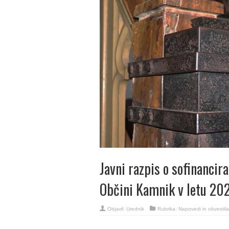
Javni razpis o sofinancir
Občini Kamnik v letu 20
Objavil:
Urednik
Rubrika:
Napovedi in obvestila