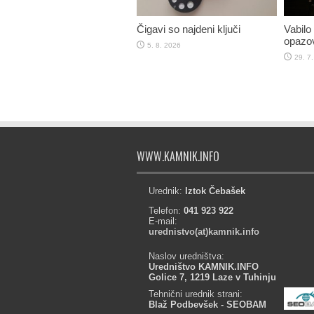
Čigavi so najdeni ključi
Vabilo
opazov
5. 8. 2026
29. 7
WWW.KAMNIK.INFO
Urednik:
Iztok Čebašek
Telefon:
041 923 922
E-mail:
urednistvo(at)kamnik.info
Naslov uredništva:
Uredništvo KAMNIK.INFO
Golice 7, 1219 Laze v Tuhinju
Tehnični urednik strani:
Blaž Podbevšek - SEOBAM