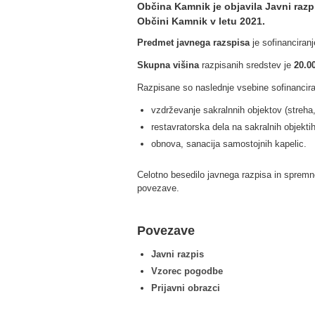
Občina Kamnik je objavila Javni razp
Občini Kamnik v letu 2021.
Predmet javnega razspisa
je sofinanciran
Skupna višina
razpisanih sredstev je
20.00
Razpisane so naslednje vsebine sofinancira
vzdrževanje sakralnnih objektov (streha, 
restavratorska dela na sakralnih objektih
obnova, sanacija samostojnih kapelic.
Celotno besedilo javnega razpisa in spremn
povezave.
Povezave
Javni razpis
Vzorec pogodbe
Prijavni obrazci