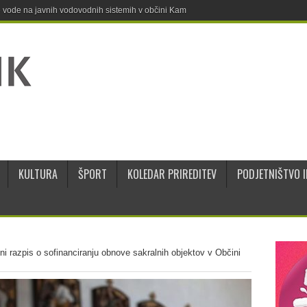
ne vode na javnih vodovodnih sistemih v občini Kamnik
KULTURA
ŠPORT
KOLEDAR PRIREDITEV
PODJETNIŠTVO I
ni razpis o sofinanciranju obnove sakralnih objektov v Občini