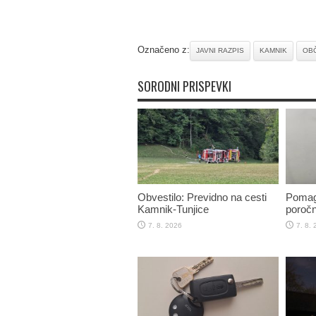
Označeno z:
JAVNI RAZPIS
KAMNIK
OBČ
SORODNI PRISPEVKI
Obvestilo: Previdno na cesti
Pomaga
Kamnik-Tunjice
poročn
7. 8. 2026
7. 8.