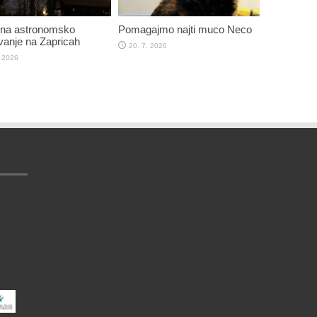
 na astronomsko
Pomagajmo najti muco Neco
anje na Zapricah
20. 7. 2026
. 2026