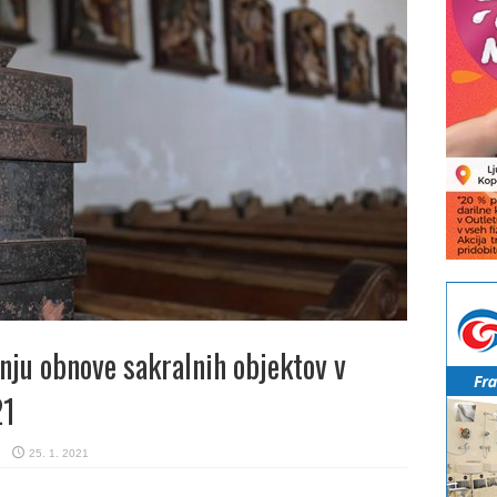
anju obnove sakralnih objektov v
21
25. 1. 2021