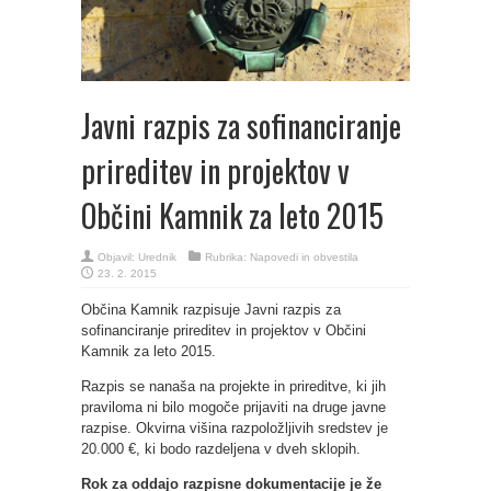
Javni razpis za sofinanciranje
prireditev in projektov v
Občini Kamnik za leto 2015
Objavil:
Urednik
Rubrika:
Napovedi in obvestila
23. 2. 2015
Občina Kamnik razpisuje Javni razpis za
sofinanciranje prireditev in projektov v Občini
Kamnik za leto 2015.
Razpis se nanaša na projekte in prireditve, ki jih
praviloma ni bilo mogoče prijaviti na druge javne
razpise. Okvirna višina razpoložljivih sredstev je
20.000 €, ki bodo razdeljena v dveh sklopih.
Rok za oddajo razpisne dokumentacije je že