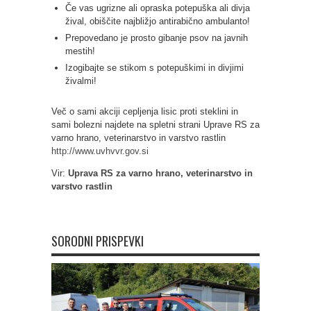
Če vas ugrizne ali opraska potepuška ali divja
žival, obiščite najbližjo antirabično ambulanto!
Prepovedano je prosto gibanje psov na javnih
mestih!
Izogibajte se stikom s potepuškimi in divjimi
živalmi!
Več o sami akciji cepljenja lisic proti steklini in
sami bolezni najdete na spletni strani Uprave RS za
varno hrano, veterinarstvo in varstvo rastlin
http://www.uvhvvr.gov.si
Vir:
Uprava RS za varno hrano, veterinarstvo in
varstvo rastlin
SORODNI PRISPEVKI