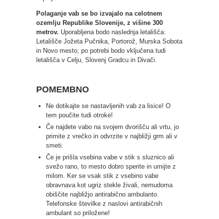
Polaganje vab se bo izvajalo na celotnem
ozemlju Republike Slovenije, z višine 300
metrov.
Uporabljena bodo naslednja letališča:
Letališče Jožeta Pučnika, Portorož, Murska Sobota
in Novo mesto; po potrebi bodo vključena tudi
letališča v Celju, Slovenj Gradcu in Divači.
POMEMBNO
Ne dotikajte se nastavljenih vab za lisice! O
tem poučite tudi otroke!
Če najdete vabo na svojem dvorišču ali vrtu, jo
primite z vrečko in odvrzite v najbližji grm ali v
smeti.
Če je prišla vsebina vabe v stik s sluznico ali
svežo rano, to mesto dobro sperite in umijte z
milom. Ker se vsak stik z vsebino vabe
obravnava kot ugriz stekle živali, nemudoma
obiščite najbližjo antirabično ambulanto.
Telefonske številke z naslovi antirabičnih
ambulant so priložene!