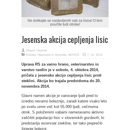
Ne dotikajte se nastavljenih vab za lisice! O tem
poučite tudi otroke!
Jesenska akcija cepljenja lisic
Objavil:
Urednik
Rubrika:
Napovedi in obvestila
,
NOVICE
7. 10. 2014
Uprava RS za varno hrano, veterinarstvo in
varstvo rastlin je v soboto, 4. oktobra 2014,
pričela z jesensko akcijo cepljenja lisic proti
steklini. Akcija bo trajala predvidoma do 20.
novembra 2014.
Glavni namen akcije je varovanje ljudi pred to
izredno nevarno boleznijo, zaradi katere vsako leto
po svetu umre več kot 55.000 ljudi, večinoma
otrok. S položenimi vabami nameravamo aktivno
zaščititi populacijo lisic v slovenskih gozdovih, ki
predstavlja rezervoar stekline, ter tako preprečiti
širjenje bolezni.