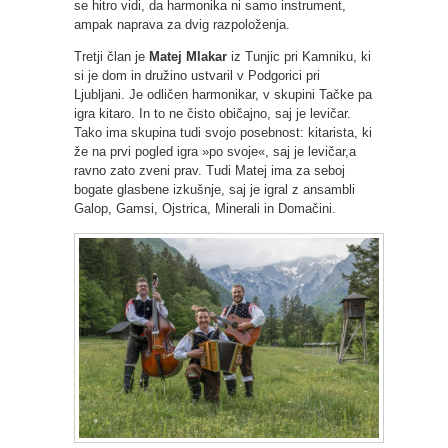
se hitro vidi, da harmonika ni samo instrument,
ampak naprava za dvig razpoloženja.
Tretji član je
Matej Mlakar
iz Tunjic pri Kamniku, ki
si je dom in družino ustvaril v Podgorici pri
Ljubljani. Je odličen harmonikar, v skupini Tačke pa
igra kitaro. In to ne čisto običajno, saj je levičar.
Tako ima skupina tudi svojo posebnost: kitarista, ki
že na prvi pogled igra »po svoje«, saj je levičar,a
ravno zato zveni prav. Tudi Matej ima za seboj
bogate glasbene izkušnje, saj je igral z ansambli
Galop, Gamsi, Ojstrica, Minerali in Domačini.