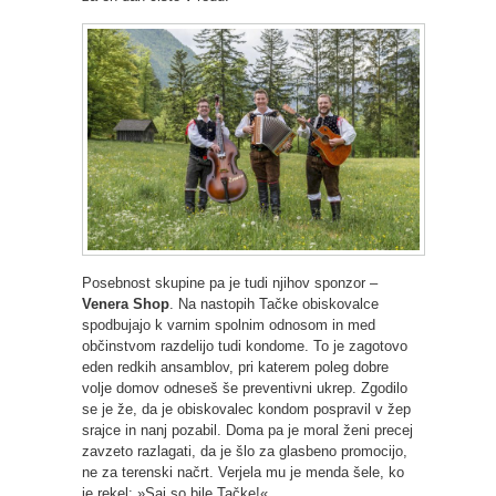
Posebnost skupine pa je tudi njihov sponzor –
Venera Shop
. Na nastopih Tačke obiskovalce
spodbujajo k varnim spolnim odnosom in med
občinstvom razdelijo tudi kondome. To je zagotovo
eden redkih ansamblov, pri katerem poleg dobre
volje domov odneseš še preventivni ukrep. Zgodilo
se je že, da je obiskovalec kondom pospravil v žep
srajce in nanj pozabil. Doma pa je moral ženi precej
zavzeto razlagati, da je šlo za glasbeno promocijo,
ne za terenski načrt. Verjela mu je menda šele, ko
je rekel: »Saj so bile Tačke!«