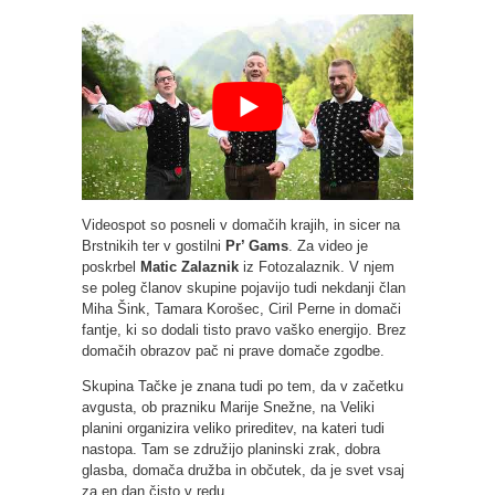
Videospot so posneli v domačih krajih, in sicer na
Brstnikih ter v gostilni
Pr’ Gams
. Za video je
poskrbel
Matic Zalaznik
iz Fotozalaznik. V njem
se poleg članov skupine pojavijo tudi nekdanji član
Miha Šink, Tamara Korošec, Ciril Perne in domači
fantje, ki so dodali tisto pravo vaško energijo. Brez
domačih obrazov pač ni prave domače zgodbe.
Skupina Tačke je znana tudi po tem, da v začetku
avgusta, ob prazniku Marije Snežne, na Veliki
planini organizira veliko prireditev, na kateri tudi
nastopa. Tam se združijo planinski zrak, dobra
glasba, domača družba in občutek, da je svet vsaj
za en dan čisto v redu.