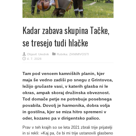
Kadar zabava skupina Tačke,
se tresejo tudi hlačke
Objavil:
Urednik
Rubrika:
ZANIMIVOSTI
4. 7. 2026
Tam pod vencem kamniških planin, kjer
maja še vedno zadiši po snegu z Grintovca,
ležijo gručaste vasi, v katerih glasba ni le
okras, ampak skoraj družinska obveznost.
Tod domače petje ne potrebuje posebnega
povabila. Dovolj je harmonika, dobra volja
in gostilna, kjer se miza hitro spremeni v
oder, kozarec pa v dirigentsko palico.
Prav v teh krajih so se leta 2021 zbrali trije prijatelji
in si rekli: »Kaj pa, če bi mi trije ustanovili glasbeno