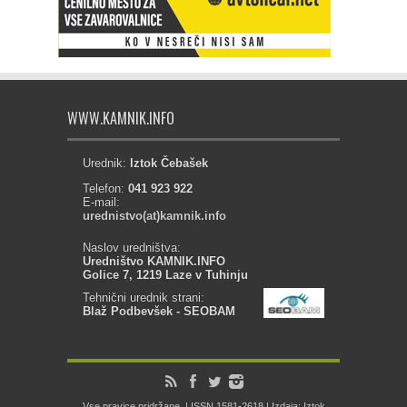
WWW.KAMNIK.INFO
Urednik:
Iztok Čebašek
Telefon:
041 923 922
E-mail:
urednistvo(at)kamnik.info
Naslov uredništva:
Uredništvo KAMNIK.INFO
Golice 7, 1219 Laze v Tuhinju
Tehnični urednik strani:
Blaž Podbevšek - SEOBAM
Vse pravice pridržane. | ISSN 1581-2618 | Izdaja: Iztok