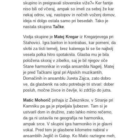
skupino in preigravali slovenske viže?« Ker fantje
niso bili od včeraj, ampak so imeli za seboj že kar
nekaj odrov, vaj, nastopov in nočnih voženj domov,
ideja ni dolgo ostala samo pri besedah. Tako je
nastala skupina
Tačke
.
Vodja skupine je
Matej Kregar
iz Kregarjevega pri
Stahovici. Igra bariton in kontrabas, kar pomeni, da
skrbi za tisti temelj, brez katerega bi se še najbolj
vesela polka hitro spotaknila. Glasba mu je bila
položena skoraj v zibelko, saj je bil njegov oče
Stane harmonikar in vodja ansambla Nagelj. Matej
je pred Tačkami igral pri Alpskih muzikantih,
Domačinih in ansamblu Jureta Zajca, zato dobro
ve, da glasbenik na odru potrebuje tri stvari: dober
posluh, močne živce in čevlje, ki zdržijo do jutra.
Matic Mohorič
prihaja iz Železnikov, v Stranje pri
Kamniku pa ga je pripeljala ljubezen. Tam si je
ustvaril dom in družino, zato lahko mirno rečemo,
da ga ni ustavila ne geografija ne harmonika,
ampak srce. V skupini igra harmoniko in je glavni
vokal. Pred tem je glasbene kilometre nabiral v
ansamblih Jeglič in Galop. Ko Matic raztegne meh,