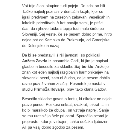
Vsi trije člani skupine tudi pojejo. Do zdaj so bili
Tačke najbolj poznani v domačih krajih, kjer so
igrali predvsem na zasebnih zabavah, veselicah in
lokalnih prireditvah. A kot pravijo sami, je prišel
čas, da njihove tačke stopijo tudi malo širše po
Sloveniji. Saj veste, če se pesem dobro prime, hitro
najde pot od Kamnika do Prekmurja, od Gorenjske
do Dolenjske in nazaj.
Da bi se predstavili širši javnosti, so poklicali
Anžeta Zavrla
iz ansambla Gadi, ki jim je napisal
glasbo in besedilo za skladbo
Saj bo šlo
. Anže je
znan kot eden najbolj razgibanih harmonikarjev na
slovenski sceni, zato ni čudno, da je pesem dobila
ravno prav živahen značaj. Posnetek je nastal v
studiu
Primoža Ilovarja
, prav tako člana Gadov.
Besedilo skladbe govori o fantu, ki nikakor ne najde
prave punce. Poskusi enkrat, dvakrat, trikrat … in
ko bi marsikdo že obupal, on vztraja naprej. Sanje
se mu uresničijo šele pri osmi. Sporočilo pesmi je
preprosto: kdor je vztrajen, lahko dočaka ljubezen.
Ali pa vsaj dobro zgodbo za pesem.