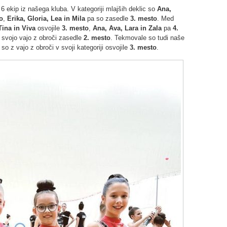
6 ekip iz našega kluba. V kategoriji mlajših deklic so
Ana,
o
,
Erika, Gloria, Lea in Mila
pa so zasedle
3. mesto
. Med
Tina in Viva
osvojile
3. mesto
,
Ana, Ava, Lara in Zala
pa
4.
svojo vajo z obroči zasedle
2. mesto
. Tekmovale so tudi naše
i so z vajo z obroči v svoji kategoriji osvojile
3. mesto
.