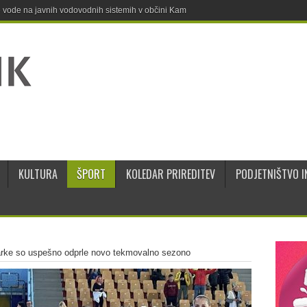
ne vode na javnih vodovodnih sistemih v občini Kamnik
KULTURA
ŠPORT
KOLEDAR PRIREDITEV
PODJETNIŠTVO I
arke so uspešno odprle novo tekmovalno sezono