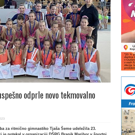
uspešno odprle novo tekmovalno
2023
luba za ritmično gimnastiko Tjaša Šeme udeležila 23.
 je potekal v organizaciji DŠRG Branik Maribor v športni