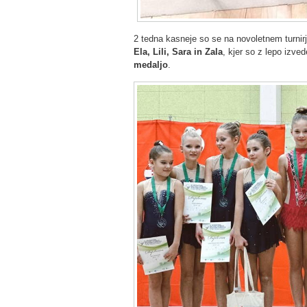
2 tedna kasneje so se na novoletnem turnir
Ela, Lili, Sara in Zala
, kjer so z lepo izved
medaljo
.