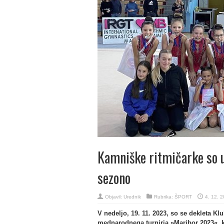
Kamniške ritmičarke so 
sezono
Objavil:
Urednik
Rubrika:
ŠPORT
4. 12. 
V nedeljo, 19. 11. 2023, so se dekleta K
mednarodnega turnirja »Maribor 2023«, ki