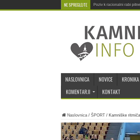
NE SPREGLEJTE
Poziv k racionalni rabi pit
NASLOVNICA
NOVICE
KRONIKA
KOMENTARJI
KONTAKT
Naslovnica
/
ŠPORT
/
Kamniške ritmič