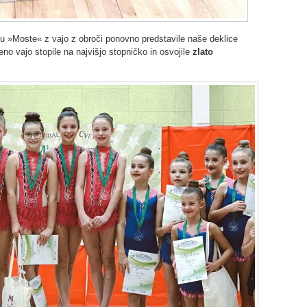
ju »Moste« z vajo z obroči ponovno predstavile naše deklice
eno vajo stopile na najvišjo stopničko in osvojile
zlato