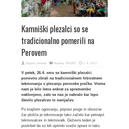
Kamniški plezalci so se
tradicionalno pomerili na
Perovem
Objavil:
Urednik
Rubrika:
ŠPORT
1. 6. 2017
V petek, 26.4. smo se kamniški plezalci
ponovno zbrali na tradicionalnem hitrostnem
tekmovanju v plezanju perovske prečke. Vreme
nam je bilo letos enkrat za spremembo
naklonjeno, zato se nas je nabralo kar lepo
število plezalcev in navijačev.
Po krajšem ogrevanju, pripravi proge in obvezne
žar plošče je tekmovanje tako začelo kar petnajst
tekmovalcev in tekmovalk. Deževni teden je
poskrbel da so bili oprimki sveže oprani in tako