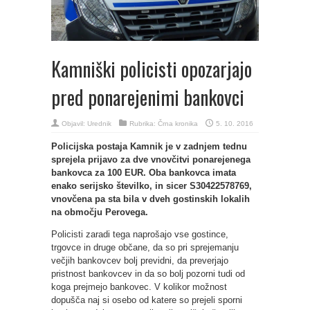
Kamniški policisti opozarjajo
pred ponarejenimi bankovci
Objavil:
Urednik
Rubrika:
Črna kronika
5. 10. 2016
Policijska postaja Kamnik je v zadnjem tednu
sprejela prijavo za dve vnovčitvi ponarejenega
bankovca za 100 EUR. Oba bankovca imata
enako serijsko številko, in sicer S30422578769,
vnovčena pa sta bila v dveh gostinskih lokalih
na območju Perovega.
Policisti zaradi tega naprošajo vse gostince,
trgovce in druge občane, da so pri sprejemanju
večjih bankovcev bolj previdni, da preverjajo
pristnost bankovcev in da so bolj pozorni tudi od
koga prejmejo bankovec. V kolikor možnost
dopušča naj si osebo od katere so prejeli sporni