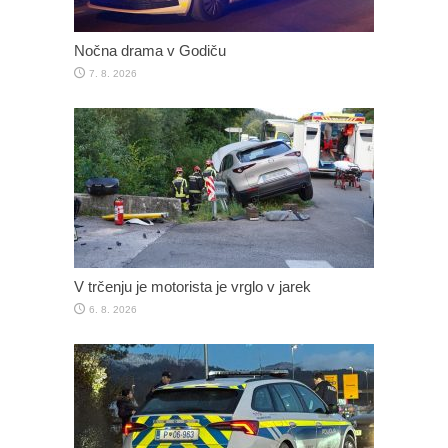
Nočna drama v Godiču
7. 8. 2026
V trčenju je motorista je vrglo v jarek
6. 8. 2026