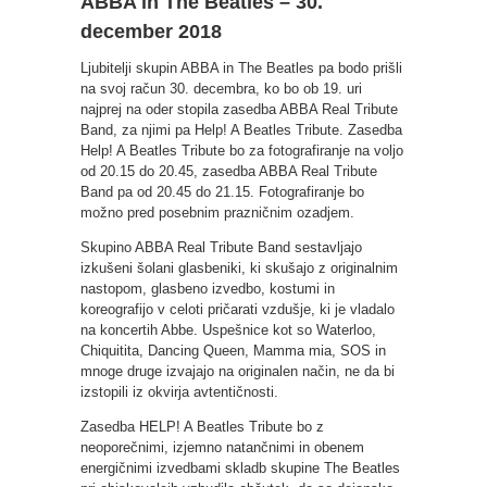
ABBA in The Beatles – 30.
december 2018
Ljubitelji skupin ABBA in The Beatles pa bodo prišli
na svoj račun 30. decembra, ko bo ob 19. uri
najprej na oder stopila zasedba ABBA Real Tribute
Band, za njimi pa Help! A Beatles Tribute. Zasedba
Help! A Beatles Tribute bo za fotografiranje na voljo
od 20.15 do 20.45, zasedba ABBA Real Tribute
Band pa od 20.45 do 21.15. Fotografiranje bo
možno pred posebnim prazničnim ozadjem.
Skupino ABBA Real Tribute Band sestavljajo
izkušeni šolani glasbeniki, ki skušajo z originalnim
nastopom, glasbeno izvedbo, kostumi in
koreografijo v celoti pričarati vzdušje, ki je vladalo
na koncertih Abbe. Uspešnice kot so Waterloo,
Chiquitita, Dancing Queen, Mamma mia, SOS in
mnoge druge izvajajo na originalen način, ne da bi
izstopili iz okvirja avtentičnosti.
Zasedba HELP! A Beatles Tribute bo z
neoporečnimi, izjemno natančnimi in obenem
energičnimi izvedbami skladb skupine The Beatles