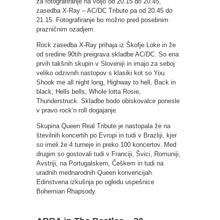
za fotografiranje na voljo od 20.15 do 20.45,
zasedba X-Ray – AC/DC Tribute pa od 20.45 do
21.15. Fotografiranje bo možno pred posebnim
prazničnim ozadjem.
Rock zasedba X-Ray prihaja iz Škofje Loke in že
od sredine 90tih preigrava skladbe AC/DC. So ena
prvih takšnih skupin v Sloveniji in imajo za seboj
veliko odzivnih nastopov s klasiki kot so You
Shook me all night long, Highway to hell, Back in
black, Hells bells, Whole lotta Rosie,
Thunderstruck. Skladbe bodo obiskovalce ponesle
v pravo rock’n roll dogajanje.
Skupina Queen Real Tribute je nastopala že na
številnih koncertih po Evropi in tudi v Brazliji, kjer
so imeli že 4 turneje in preko 100 koncertov. Med
drugim so gostovali tudi v Franciji, Švici, Romuniji,
Avstriji, na Portugalskem, Češkem in tudi na
uradnih mednarodnih Queen konvencijah.
Edinstvena izkušnja po ogledu uspešnice
Bohemian Rhapsody.