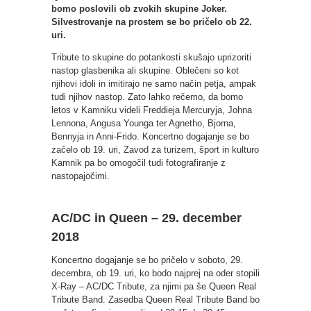
bomo poslovili ob zvokih skupine Joker.
Silvestrovanje na prostem se bo pričelo ob 22.
uri.
Tribute to skupine do potankosti skušajo uprizoriti
nastop glasbenika ali skupine. Oblečeni so kot
njihovi idoli in imitirajo ne samo način petja, ampak
tudi njihov nastop. Zato lahko rečemo, da bomo
letos v Kamniku videli Freddieja Mercuryja, Johna
Lennona, Angusa Younga ter Agnetho, Bjorna,
Bennyja in Anni-Frido. Koncertno dogajanje se bo
začelo ob 19. uri, Zavod za turizem, šport in kulturo
Kamnik pa bo omogočil tudi fotografiranje z
nastopajočimi.
AC/DC in Queen – 29. december
2018
Koncertno dogajanje se bo pričelo v soboto, 29.
decembra, ob 19. uri, ko bodo najprej na oder stopili
X-Ray – AC/DC Tribute, za njimi pa še Queen Real
Tribute Band. Zasedba Queen Real Tribute Band bo