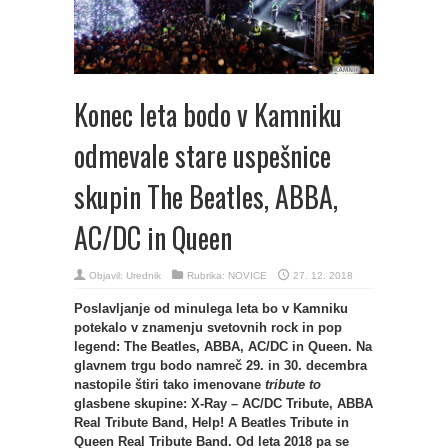
Konec leta bodo v Kamniku
odmevale stare uspešnice
skupin The Beatles, ABBA,
AC/DC in Queen
Objavil:
Urednik
Rubrika:
NOVICE
27. 12. 2018
Poslavljanje od minulega leta bo v Kamniku
potekalo v znamenju svetovnih rock in pop
legend: The Beatles, ABBA, AC/DC in Queen. Na
glavnem trgu bodo namreč 29. in 30. decembra
nastopile štiri tako imenovane
tribute to
glasbene skupine: X-Ray – AC/DC Tribute, ABBA
Real Tribute Band, Help! A Beatles Tribute in
Queen Real Tribute Band. Od leta 2018 pa se