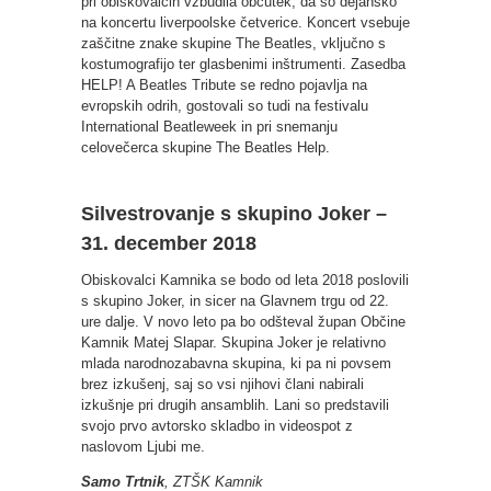
pri obiskovalcih vzbudila občutek, da so dejansko
na koncertu liverpoolske četverice. Koncert vsebuje
zaščitne znake skupine The Beatles, vključno s
kostumografijo ter glasbenimi inštrumenti. Zasedba
HELP! A Beatles Tribute se redno pojavlja na
evropskih odrih, gostovali so tudi na festivalu
International Beatleweek in pri snemanju
celovečerca skupine The Beatles Help.
Silvestrovanje s skupino Joker –
31. december 2018
Obiskovalci Kamnika se bodo od leta 2018 poslovili
s skupino Joker, in sicer na Glavnem trgu od 22.
ure dalje. V novo leto pa bo odšteval župan Občine
Kamnik Matej Slapar. Skupina Joker je relativno
mlada narodnozabavna skupina, ki pa ni povsem
brez izkušenj, saj so vsi njihovi člani nabirali
izkušnje pri drugih ansamblih. Lani so predstavili
svojo prvo avtorsko skladbo in videospot z
naslovom Ljubi me.
Samo Trtnik
, ZTŠK Kamnik