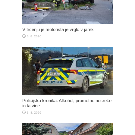
V trčenju je motorista je vrglo v jarek
6. 8. 2026
Policijska kronika: Alkohol, prometne nesreče
in tatvine
3. 8. 2026