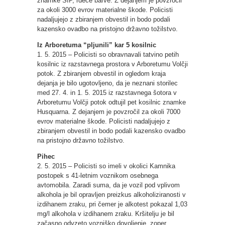
znamke SIP, rdeče barve. Z dejanjem je povzročil
za okoli 3000 evrov materialne škode. Policisti
nadaljujejo z zbiranjem obvestil in bodo podali
kazensko ovadbo na pristojno državno tožilstvo.
Iz Arboretuma “pljunili” kar 5 kosilnic
1. 5. 2015 – Policisti so obravnavali tatvino petih
kosilnic iz razstavnega prostora v Arboretumu Volčji
potok. Z zbiranjem obvestil in ogledom kraja
dejanja je bilo ugotovljeno, da je neznani storilec
med 27. 4. in 1. 5. 2015 iz razstavnega šotora v
Arboretumu Volčji potok odtujil pet kosilnic znamke
Husquarna. Z dejanjem je povzročil za okoli 7000
evrov materialne škode. Policisti nadaljujejo z
zbiranjem obvestil in bodo podali kazensko ovadbo
na pristojno državno tožilstvo.
Pihec
2. 5. 2015 – Policisti so imeli v okolici Kamnika
postopek s 41-letnim voznikom osebnega
avtomobila. Zaradi suma, da je vozil pod vplivom
alkohola je bil opravljen preizkus alkoholiziranosti v
izdihanem zraku, pri čemer je alkotest pokazal 1,03
mg/l alkohola v izdihanem zraku. Kršitelju je bil
začasno odvzeto vozniško dovoljenje, zoper