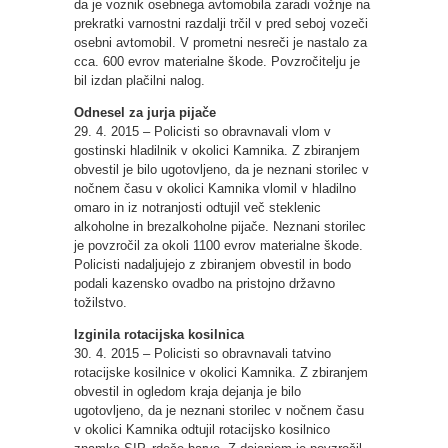
da je voznik osebnega avtomobila zaradi vožnje na
prekratki varnostni razdalji trčil v pred seboj vozeči
osebni avtomobil. V prometni nesreči je nastalo za
cca. 600 evrov materialne škode. Povzročitelju je
bil izdan plačilni nalog.
Odnesel za jurja pijače
29. 4. 2015 – Policisti so obravnavali vlom v
gostinski hladilnik v okolici Kamnika. Z zbiranjem
obvestil je bilo ugotovljeno, da je neznani storilec v
nočnem času v okolici Kamnika vlomil v hladilno
omaro in iz notranjosti odtujil več steklenic
alkoholne in brezalkoholne pijače. Neznani storilec
je povzročil za okoli 1100 evrov materialne škode.
Policisti nadaljujejo z zbiranjem obvestil in bodo
podali kazensko ovadbo na pristojno državno
tožilstvo.
Izginila rotacijska kosilnica
30. 4. 2015 – Policisti so obravnavali tatvino
rotacijske kosilnice v okolici Kamnika. Z zbiranjem
obvestil in ogledom kraja dejanja je bilo
ugotovljeno, da je neznani storilec v nočnem času
v okolici Kamnika odtujil rotacijsko kosilnico