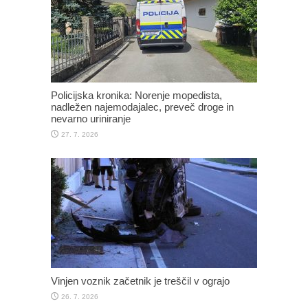
Policijska kronika: Norenje mopedista,
nadležen najemodajalec, preveč droge in
nevarno uriniranje
27. 7. 2026
Vinjen voznik začetnik je treščil v ograjo
26. 7. 2026