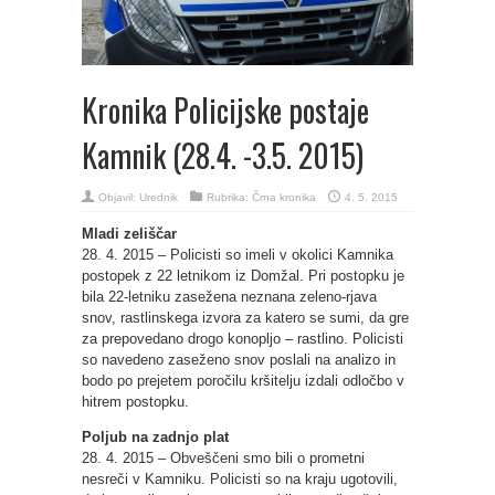
Kronika Policijske postaje
Kamnik (28.4. -3.5. 2015)
Objavil:
Urednik
Rubrika:
Črna kronika
4. 5. 2015
Mladi zeliščar
28. 4. 2015 – Policisti so imeli v okolici Kamnika
postopek z 22 letnikom iz Domžal. Pri postopku je
bila 22-letniku zasežena neznana zeleno-rjava
snov, rastlinskega izvora za katero se sumi, da gre
za prepovedano drogo konopljo – rastlino. Policisti
so navedeno zaseženo snov poslali na analizo in
bodo po prejetem poročilu kršitelju izdali odločbo v
hitrem postopku.
Poljub na zadnjo plat
28. 4. 2015 – Obveščeni smo bili o prometni
nesreči v Kamniku. Policisti so na kraju ugotovili,