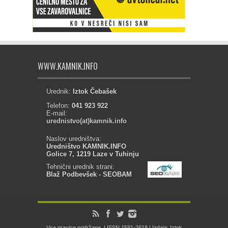
WWW.KAMNIK.INFO
Urednik:
Iztok Čebašek
Telefon:
041 923 922
E-mail:
urednistvo(at)kamnik.info
Naslov uredništva:
Uredništvo KAMNIK.INFO
Golice 7, 1219 Laze v Tuhinju
Tehnični urednik strani:
Blaž Podbevšek - SEOBAM
Vse pravice pridržane. | ISSN 1581-2618 | Izdaja: Iztok