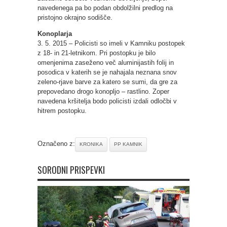
navedenega pa bo podan obdolžilni predlog na
pristojno okrajno sodišče.
Konoplarja
3. 5. 2015 – Policisti so imeli v Kamniku postopek
z 18- in 21-letnikom. Pri postopku je bilo
omenjenima zaseženo več aluminijastih folij in
posodica v katerih se je nahajala neznana snov
zeleno-rjave barve za katero se sumi, da gre za
prepovedano drogo konopljo – rastlino. Zoper
navedena kršitelja bodo policisti izdali odločbi v
hitrem postopku.
Označeno z:
KRONIKA
PP KAMNIK
SORODNI PRISPEVKI