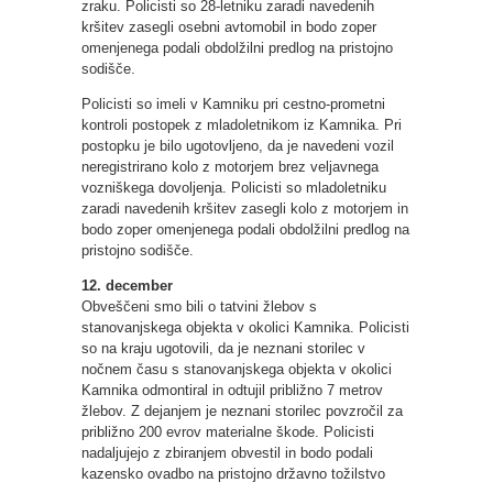
zraku. Policisti so 28-letniku zaradi navedenih
kršitev zasegli osebni avtomobil in bodo zoper
omenjenega podali obdolžilni predlog na pristojno
sodišče.
Policisti so imeli v Kamniku pri cestno-prometni
kontroli postopek z mladoletnikom iz Kamnika. Pri
postopku je bilo ugotovljeno, da je navedeni vozil
neregistrirano kolo z motorjem brez veljavnega
vozniškega dovoljenja. Policisti so mladoletniku
zaradi navedenih kršitev zasegli kolo z motorjem in
bodo zoper omenjenega podali obdolžilni predlog na
pristojno sodišče.
12. december
Obveščeni smo bili o tatvini žlebov s
stanovanjskega objekta v okolici Kamnika. Policisti
so na kraju ugotovili, da je neznani storilec v
nočnem času s stanovanjskega objekta v okolici
Kamnika odmontiral in odtujil približno 7 metrov
žlebov. Z dejanjem je neznani storilec povzročil za
približno 200 evrov materialne škode. Policisti
nadaljujejo z zbiranjem obvestil in bodo podali
kazensko ovadbo na pristojno državno tožilstvo