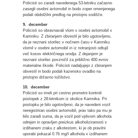
Policisti so zaradi navedenega 53-letniku začasno
zasegli osebni avtomobil in bodo zoper omenjenega
podali obdolžilni predlog na pristojno sodišče.
9. december
Policisti so obravnavali vlom v osebni avtomobil v
Kamniku. Z zbiranjem obvestil je bilo ugotovljeno,
da je neznani storilec v nočnem času v Kamniku
vlomil v osebni avtomobil in iz notranjosti odtujil
več kosov električnega orodja. Z dejanjem je
neznani storilec povzročil za približno 400 evrov
materialne škode. Policisti nadaljujejo z zbiranjem
obvestil in bodo podali kazensko ovadbo na
pristojno državno tožilstvo.
10. december
Policisti so imeli pri cestno prometni kontroli
postopek z 28-letnikom iz okolice Kamnika. Pri
postopku je bilo ugotovljeno, da je navedeni vozil
neregistriran osebni avtomobil, prav tako pa mu je
bilo zaradi suma, da je vozil pod vplivom alkohola
odrejen in opravljen preizkus alkoholiziranosti v
izdihanem zraku z alkotestom, ki je ob pravilni
uporabi pokazal 0.76 mg/l alkohola v izdihanem