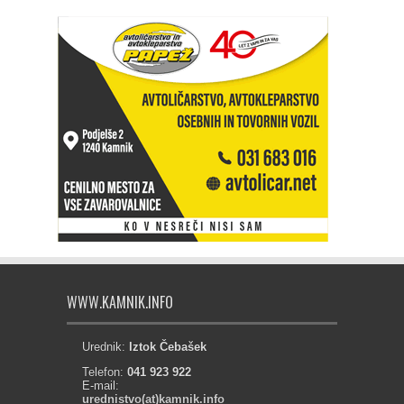
WWW.KAMNIK.INFO
Urednik:
Iztok Čebašek
Telefon:
041 923 922
E-mail:
urednistvo(at)kamnik.info