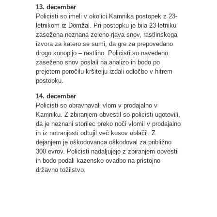
13. december
Policisti so imeli v okolici Kamnika postopek z 23-
letnikom iz Domžal. Pri postopku je bila 23-letniku
zasežena neznana zeleno-rjava snov, rastlinskega
izvora za katero se sumi, da gre za prepovedano
drogo konopljo – rastlino. Policisti so navedeno
zaseženo snov poslali na analizo in bodo po
prejetem poročilu kršitelju izdali odločbo v hitrem
postopku.
14. december
Policisti so obravnavali vlom v prodajalno v
Kamniku. Z zbiranjem obvestil so policisti ugotovili,
da je neznani storilec preko noči vlomil v prodajalno
in iz notranjosti odtujil več kosov oblačil. Z
dejanjem je oškodovanca oškodoval za približno
300 evrov. Policisti nadaljujejo z zbiranjem obvestil
in bodo podali kazensko ovadbo na pristojno
državno tožilstvo.