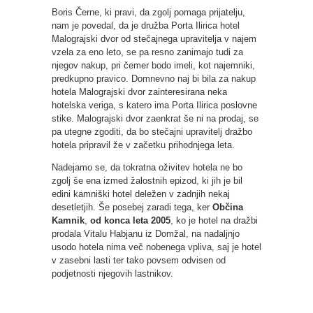
Boris Černe, ki pravi, da zgolj pomaga prijatelju,
nam je povedal, da je družba Porta Ilirica hotel
Malograjski dvor od stečajnega upravitelja v najem
vzela za eno leto, se pa resno zanimajo tudi za
njegov nakup, pri čemer bodo imeli, kot najemniki,
predkupno pravico. Domnevno naj bi bila za nakup
hotela Malograjski dvor zainteresirana neka
hotelska veriga, s katero ima Porta Ilirica poslovne
stike. Malograjski dvor zaenkrat še ni na prodaj, se
pa utegne zgoditi, da bo stečajni upravitelj dražbo
hotela pripravil že v začetku prihodnjega leta.
Nadejamo se, da tokratna oživitev hotela ne bo
zgolj še ena izmed žalostnih epizod, ki jih je bil
edini kamniški hotel deležen v zadnjih nekaj
desetletjih. Še posebej zaradi tega, ker
Občina
Kamnik
,
od konca leta 2005
, ko je hotel na dražbi
prodala Vitalu Habjanu iz Domžal, na nadaljnjo
usodo hotela nima več nobenega vpliva, saj je hotel
v zasebni lasti ter tako povsem odvisen od
podjetnosti njegovih lastnikov.