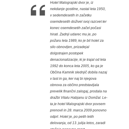
Hotel Malograjski dvor je, iz
nekdanje gostilne, nastal leta 1950,
v sedemdesetih in začetku
osemdesetih doživel svoj razcvet ter
konec osemdesetih začel počasi
hirati. Zadnji udarec mu je, po
požaru leta 1989, ko je bil hotel za
silo obnovljen, prizadejal
dolgotrajen postopek
denacionalizacije, ki je trajal od leta
1992 do konca leta 2005, ko ga je
Občina Kamnik slednjič dobila nazaj
v last in ga, ker naj bi njegova
obnova za občino predstavljala
prevelik finančni zalogaj, prodala na
dražbi Vitalu Habjanu iz Domžal. Le-
ta je hotel Malograjski dvor povsem
prenovil in 28. marca 2009 ponovno
odprl. Hotel je, po petih letih
delovanja, od 13. julija letos, zaradi