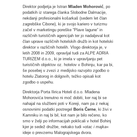
Direktor podjetja je Istran
Mladen Mohorović
, po
podatkih iz starega članka Slobodne Dalmacije,
nekdanji profesionalni košarkaš (sedem let član
zagrebške Cibone), ki je svojo kariero v turizmu
začel v marketingu poreške “Plave lagune” in
različnih turističnih agencijah ter jo nadaljeval kot
član uprave različnih hotelskih družb in kot hotelski
direktor v različnih hotelih. Vlogo direktorja je, v
letih 2008 in 2009, opravljal tudi za ALPE ADRIA
TURIZEM d.o.o., ki je imela v upravljanju pet
turističnih objektov oz. hotelov v Bohinju, kar pa bi,
še posebej v zvezi z medijsko razvpito zgodbo o
hotelu Zlatorog in dolgovih, težko opisali kot
zgodbo o uspehu.
Direktorja Porta Ilirica Hoteli d.o.o. Mladena
Mohorovića trenutno ni moč dobiti, ker naj bi se
nahajal na službeni poti v Koreji, nam pa z nekaj
osnovnimi podatki postregel
Boris Černe
, ki živi v
Kamniku in naj bi bil, kot nam je bilo rečeno, ko
smo v želji po informacijah poklicali v hotel Bohinj
kjer je sedež družbe, nekako tudi »
otac i majka
«
ideje o prevzemu Malograjskega dvora.