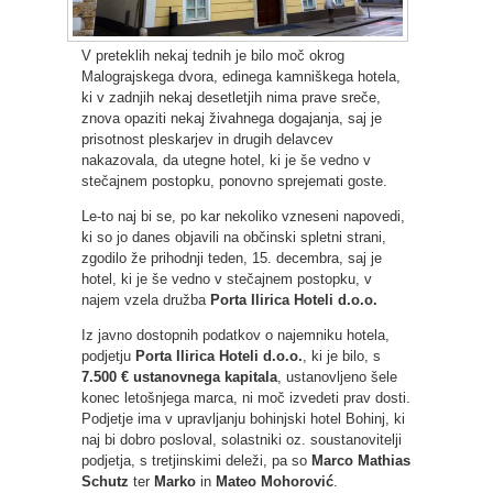
V preteklih nekaj tednih je bilo moč okrog
Malograjskega dvora, edinega kamniškega hotela,
ki v zadnjih nekaj desetletjih nima prave sreče,
znova opaziti nekaj živahnega dogajanja, saj je
prisotnost pleskarjev in drugih delavcev
nakazovala, da utegne hotel, ki je še vedno v
stečajnem postopku, ponovno sprejemati goste.
Le-to naj bi se, po kar nekoliko vzneseni napovedi,
ki so jo danes objavili na občinski spletni strani,
zgodilo že prihodnji teden, 15. decembra, saj je
hotel, ki je še vedno v stečajnem postopku, v
najem vzela družba
Porta Ilirica Hoteli d.o.o.
Iz javno dostopnih podatkov o najemniku hotela,
podjetju
Porta Ilirica Hoteli d.o.o.
, ki je bilo, s
7.500 € ustanovnega kapitala
, ustanovljeno šele
konec letošnjega marca, ni moč izvedeti prav dosti.
Podjetje ima v upravljanju bohinjski hotel Bohinj, ki
naj bi dobro posloval, solastniki oz. soustanovitelji
podjetja, s tretjinskimi deleži, pa so
Marco Mathias
Schutz
ter
Marko
in
Mateo Mohorović
.