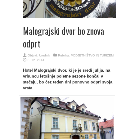
Malograjski dvor bo znova
odprt
Objavil:
Urednik
Rubrika:
PODJETNIŠTVO IN TURIZEM
8. 12. 2014
Hotel Malograjski dvor, ki je je sredi julija, na
vrhuncu letošnje poletne sezone končal v
stečaju, bo čez teden dni ponovno odprl svoja
vrata
.