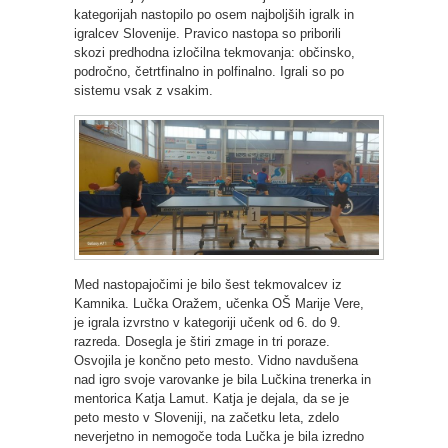
kategorijah nastopilo po osem najboljših igralk in
igralcev Slovenije. Pravico nastopa so priborili
skozi predhodna izločilna tekmovanja: občinsko,
področno, četrtfinalno in polfinalno. Igrali so po
sistemu vsak z vsakim.
Med nastopajočimi je bilo šest tekmovalcev iz
Kamnika. Lučka Oražem, učenka OŠ Marije Vere,
je igrala izvrstno v kategoriji učenk od 6. do 9.
razreda. Dosegla je štiri zmage in tri poraze.
Osvojila je končno peto mesto. Vidno navdušena
nad igro svoje varovanke je bila Lučkina trenerka in
mentorica Katja Lamut. Katja je dejala, da se je
peto mesto v Sloveniji, na začetku leta, zdelo
neverjetno in nemogoče toda Lučka je bila izredno