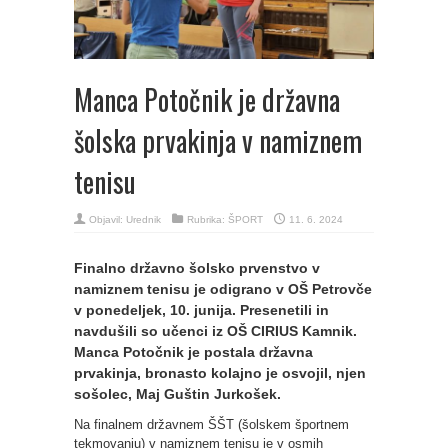
Manca Potočnik je državna
šolska prvakinja v namiznem
tenisu
Objavil:
Urednik
Rubrika:
ŠPORT
11. 6. 2024
Finalno državno šolsko prvenstvo v
namiznem tenisu je odigrano v OŠ Petrovče
v ponedeljek, 10. junija. Presenetili in
navdušili so učenci iz OŠ CIRIUS Kamnik.
Manca Potočnik je postala državna
prvakinja, bronasto kolajno je osvojil, njen
sošolec, Maj Guštin Jurkošek.
Na finalnem državnem ŠŠT (šolskem športnem
tekmovanju) v namiznem tenisu je v osmih