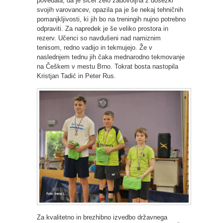
povedala, da je sicer zelo zadovoljna z dosežki
svojih varovancev, opazila pa je še nekaj tehničnih
pomanjkljivosti, ki jih bo na treningih nujno potrebno
odpraviti. Za napredek je še veliko prostora in
rezerv. Učenci so navdušeni nad namiznim
tenisom, redno vadijo in tekmujejo. Že v
naslednjem tednu jih čaka mednarodno tekmovanje
na Češkem v mestu Brno. Tokrat bosta nastopila
Kristjan Tadić in Peter Rus.
Za kvalitetno in brezhibno izvedbo državnega