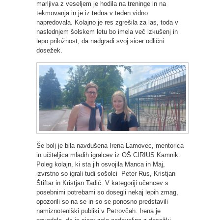
marljiva z veseljem je hodila na treninge in na
tekmovanja in je iz tedna v teden vidno
napredovala. Kolajno je res zgrešila za las, toda v
naslednjem šolskem letu bo imela več izkušenj in
lepo priložnost, da nadgradi svoj sicer odlični
dosežek.
Še bolj je bila navdušena Irena Lamovec, mentorica
in učiteljica mladih igralcev iz OŠ CIRIUS Kamnik.
Poleg kolajn, ki sta jih osvojila Manca in Maj,
izvrstno so igrali tudi sošolci Peter Rus, Kristjan
Štiftar in Kristjan Tadić. V kategoriji učencev s
posebnimi potrebami so dosegli nekaj lepih zmag,
opozorili so na se in so se ponosno predstavili
namiznoteniški publiki v Petrovčah. Irena je