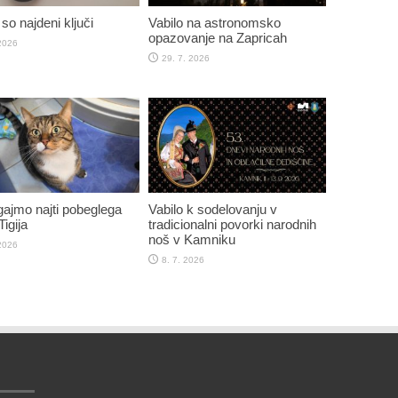
so najdeni ključi
Vabilo na astronomsko
opazovanje na Zapricah
 2026
29. 7. 2026
jmo najti pobeglega
Vabilo k sodelovanju v
igija
tradicionalni povorki narodnih
noš v Kamniku
 2026
8. 7. 2026