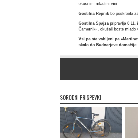
okusnimi mladimi vini
Gostilna Repnik
bo poskrbela za
Gostilna Špajza
pripravlja 8.11.
Čamernik«, okušali boste mlado v
Vsi pa ste vabljeni pa »Marti
skalo do Budnarjeve domačije
SORODNI PRISPEVKI