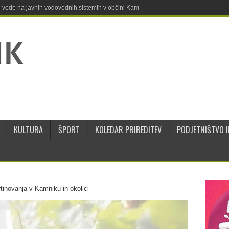
ne vode na javnih vodovodnih sistemih v občini Kamnik
KULTURA
ŠPORT
KOLEDAR PRIREDITEV
PODJETNIŠTVO I
tinovanja v Kamniku in okolici