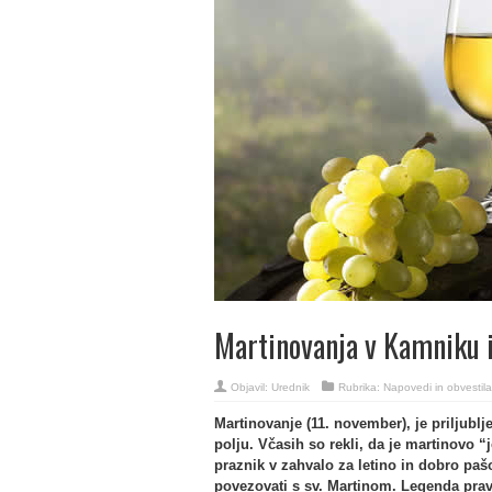
Martinovanja v Kamniku i
Objavil:
Urednik
Rubrika:
Napovedi in obvestila
Martinovanje (11. november), je priljublje
polju. Včasih so rekli, da je martinovo 
praznik v zahvalo za letino in dobro pašo
povezovati s sv. Martinom. Legenda pravi