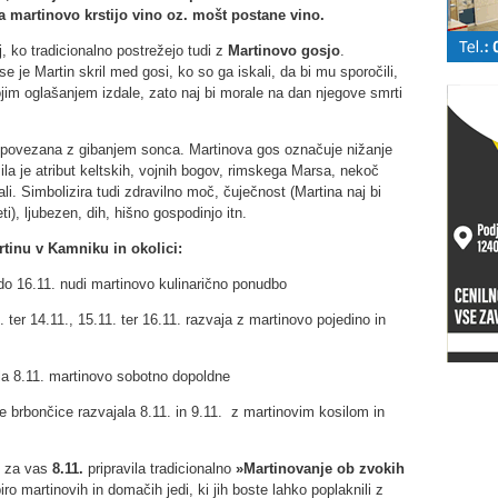
martinovo krstijo vino oz. mošt postane vino.
j, ko tradicionalno postrežejo tudi z
Martinovo gosjo
.
e je Martin skril med gosi, ko so ga iskali, da bi mu sporočili,
ojim oglašanjem izdale, zato naj bi morale na dan njegove smrti
, povezana z gibanjem sonca. Martinova gos označuje nižanje
ila je atribut keltskih, vojnih bogov, rimskega Marsa, nekoč
li. Simbolizira tudi zdravilno moč, čuječnost (Martina naj bi
i), ljubezen, dih, hišno gospodinjo itn.
rtinu v Kamniku in okolici:
o 16.11. nudi martinovo kulinarično ponudbo
 ter 14.11., 15.11. ter 16.11. razvaja z martinovo pojedino in
ila 8.11. martinovo sobotno dopoldne
brbončice razvajala 8.11. in 9.11. z martinovim kosilom in
 za vas
8.11.
pripravila tradicionalno
»Martinovanje ob zvokih
iro martinovih in domačih jedi, ki jih boste lahko poplaknili z