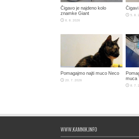
Čigavo je najdeno kolo
Čigavi 
znamke Giant
5. 8.
6. 8. 2026
Pomagajmo najti muco Neco
Pomaga
muca T
20. 7. 2026
8. 7.
WWW.KAMNIK.INFO