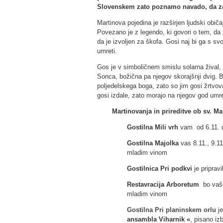
Slovenskem zato poznamo navado, da za 
Martinova pojedina je razširjen ljudski običa
Povezano je z legendo, ki govori o tem, da s
da je izvoljen za škofa. Gosi naj bi ga s sv
umreti.
Gos je v simboličnem smislu solarna žival
Sonca, božična pa njegov skorajšnji dvig. B
poljedelskega boga, zato so jim gosi žrtvova
gosi izdale, zato morajo na njegov god umret
Martinovanja in prireditve ob sv. Ma
Gostilna Mili vrh
vam od 6.11. d
Gostilna Majolka
vas 8.11., 9.11.
mladim vinom
Gostilnica Pri podkvi
je priprav
Restavracija Arboretum
bo vaše 
mladim vinom
Gostilna Pri planinskem orlu
je
ansambla Viharnik «
, pisano izb