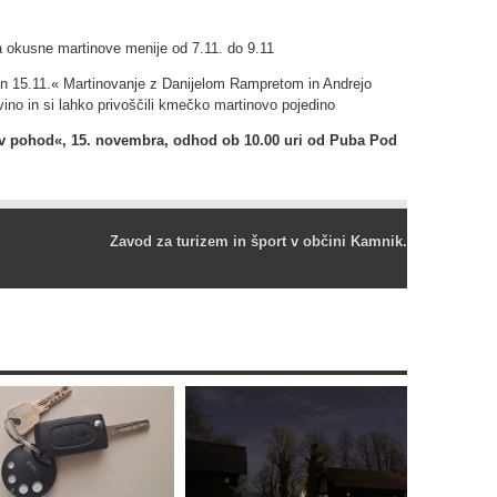
 okusne martinove menije od 7.11. do 9.11
 in 15.11.« Martinovanje z Danijelom Rampretom in Andrejo
ino in si lahko privoščili kmečko martinovo pojedino
nov pohod«, 15. novembra, odhod ob 10.00 uri od Puba Pod
Zavod za turizem in šport v občini Kamnik.