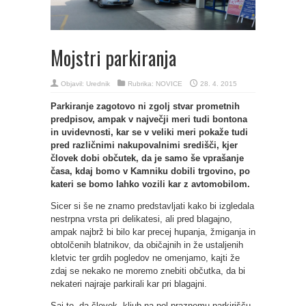
Mojstri parkiranja
Objavil:
Urednik
Rubrika:
NOVICE
28. 4. 2015
Parkiranje zagotovo ni zgolj stvar prometnih
predpisov, ampak v največji meri tudi bontona
in uvidevnosti, kar se v veliki meri pokaže tudi
pred različnimi nakupovalnimi središči, kjer
človek dobi občutek, da je samo še vprašanje
časa, kdaj bomo v Kamniku dobili trgovino, po
kateri se bomo lahko vozili kar z avtomobilom.
Sicer si še ne znamo predstavljati kako bi izgledala
nestrpna vrsta pri delikatesi, ali pred blagajno,
ampak najbrž bi bilo kar precej hupanja, žmiganja in
obtolčenih blatnikov, da običajnih in že ustaljenih
kletvic ter grdih pogledov ne omenjamo, kajti že
zdaj se nekako ne moremo znebiti občutka, da bi
nekateri najraje parkirali kar pri blagajni.
Saj to, da človek, kljub na pol praznemu parkirišču,