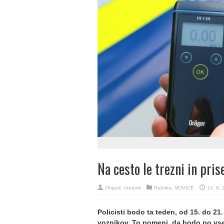
Na cesto le trezni in pris
Objavil:
Urednik
Rubrika:
NOVICE
15. 6. 
Policisti bodo ta teden, od 15. do 21.
voznikov. To pomeni, da bodo po vsej