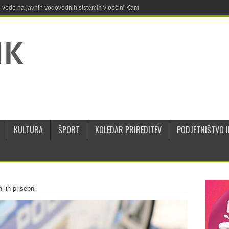
ne vode na javnih vodovodnih sistemih v občini Kamnik
KULTURA
ŠPORT
KOLEDAR PRIREDITEV
PODJETNIŠTVO I
i in prisebni