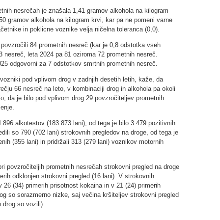
etnih nesrečah je znašala 1,41 gramov alkohola na kilogram
0,50 gramov alkohola na kilogram krvi, kar pa ne pomeni varne
tnike in poklicne voznike velja ničelna toleranca (0,0).
 povzročili 84 prometnih nesreč (kar je 0,8 odstotka vseh
83 nesreč, leta 2024 pa 81 oziroma 72 prometnih nesreč.
 2025 odgovorni za 7 odstotkov smrtnih prometnih nesreč.
 vozniki pod vplivom drog v zadnjih desetih letih, kaže, da
čju 66 nesreč na leto, v kombinaciji drog in alkohola pa okoli
, da je bilo pod vplivom drog 29 povzročiteljev prometnih
jenje.
.896 alkotestov (183.873 lani), od tega je bilo 3.479 pozitivnih
redili so 790 (702 lani) strokovnih pregledov na droge, od tega je
jenih (355 lani) in pridržali 313 (279 lani) voznikov motornih
 pri povzročiteljih prometnih nesrečah strokovni pregled na droge
merih odklonjen strokovni pregled (16 lani). V strokovnih
 26 (34) primerih prisotnost kokaina in v 21 (24) primerih
rog so sorazmerno nizke, saj večina kršiteljev strokovni pregled
drog so vozili).