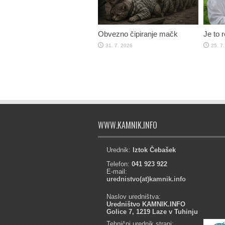
Obvezno čipiranje mačk
Je to 
31. 7. 2026
25. 7
WWW.KAMNIK.INFO
Urednik:
Iztok Čebašek
Telefon:
041 923 922
E-mail:
urednistvo(at)kamnik.info
Naslov uredništva:
Uredništvo KAMNIK.INFO
Golice 7, 1219 Laze v Tuhinju
Tehnični urednik strani: