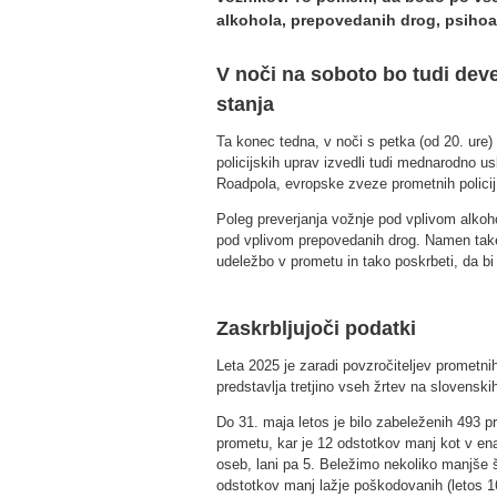
alkohola, prepovedanih drog, psihoak
V noči na soboto bo tudi dev
stanja
Ta konec tedna, v noči s petka (od 20. ure)
policijskih uprav izvedli tudi mednarodno us
Roadpola, evropske zveze prometnih policij
Poleg preverjanja vožnje pod vplivom alkoho
pod vplivom prepovedanih drog. Namen take
udeležbo v prometu in tako poskrbeti, da bi 
Zaskrbljujoči podatki
Leta 2025 je zaradi povzročiteljev prometni
predstavlja tretjino vseh žrtev na slovenski
Do 31. maja letos je bilo zabeleženih 493 pr
prometu, kar je 12 odstotkov manj kot v ena
oseb, lani pa 5. Beležimo nekoliko manjše š
odstotkov manj lažje poškodovanih (letos 16