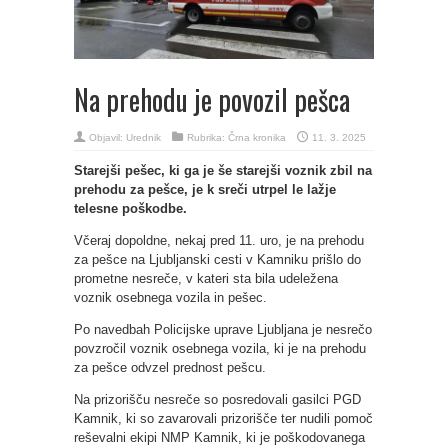
Na prehodu je povozil pešca
Objavil:
Urednik
Rubrika:
Črna kronika
11. 3. 2025
Starejši pešec, ki ga je še starejši voznik zbil na
prehodu za pešce, je k sreči utrpel le lažje
telesne poškodbe.
Včeraj dopoldne, nekaj pred 11. uro, je na prehodu
za pešce na Ljubljanski cesti v Kamniku prišlo do
prometne nesreče, v kateri sta bila udeležena
voznik osebnega vozila in pešec.
Po navedbah Policijske uprave Ljubljana je nesrečo
povzročil voznik osebnega vozila, ki je na prehodu
za pešce odvzel prednost pešcu.
Na prizorišču nesreče so posredovali gasilci PGD
Kamnik, ki so zavarovali prizorišče ter nudili pomoč
reševalni ekipi NMP Kamnik, ki je poškodovanega