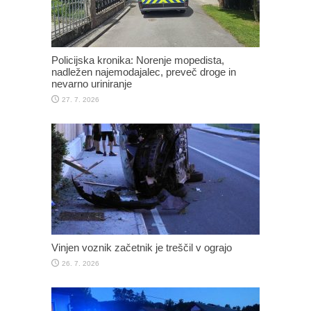
Policijska kronika: Norenje mopedista,
nadležen najemodajalec, preveč droge in
nevarno uriniranje
27. 7. 2026
Vinjen voznik začetnik je treščil v ograjo
26. 7. 2026