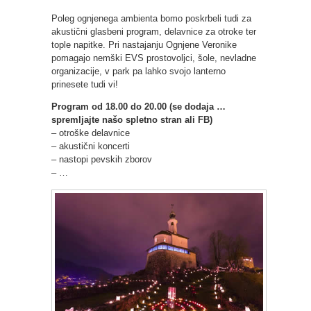
Poleg ognjenega ambienta bomo poskrbeli tudi za
akustični glasbeni program, delavnice za otroke ter
tople napitke. Pri nastajanju Ognjene Veronike
pomagajo nemški EVS prostovoljci, šole, nevladne
organizacije, v park pa lahko svojo lanterno
prinesete tudi vi!
Program od 18.00 do 20.00 (se dodaja …
spremljajte našo spletno stran ali FB)
– otroške delavnice
– akustični koncerti
– nastopi pevskih zborov
– …