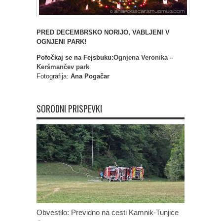
PRED DECEMBRSKO NORIJO, VABLJENI V
OGNJENI PARK!
Pofočkaj se na Fejsbuku:
Ognjena Veronika –
Keršmančev park
Fotografija:
Ana Pogačar
SORODNI PRISPEVKI
Obvestilo: Previdno na cesti Kamnik-Tunjice