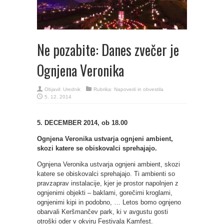
Ne pozabite: Danes zvečer je
Ognjena Veronika
Objavil:
Urednik
Rubrika:
Napovedi in obvestila
5. 12. 2014
5. DECEMBER 2014, ob 18.00
Ognjena Veronika ustvarja ognjeni ambient,
skozi katere se obiskovalci sprehajajo.
Ognjena Veronika ustvarja ognjeni ambient, skozi
katere se obiskovalci sprehajajo. Ti ambienti so
pravzaprav instalacije, kjer je prostor napolnjen z
ognjenimi objekti – baklami, gorečimi kroglami,
ognjenimi kipi in podobno, … Letos bomo ognjeno
obarvali Keršmančev park, ki v avgustu gosti
otroški oder v okviru Festivala Kamfest.