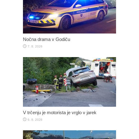
Nočna drama v Godiču
7. 8. 2026
V trčenju je motorista je vrglo v jarek
6. 8. 2026