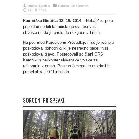
Objavil:
Urednik
Rubrika:
Črna kronika
12. 10. 2014
Kamniška Bistrica 12. 10. 2014
– Nekaj čez peto
popoldan so bili kamniški gorski reševalci
obveščeni, da je prišlo do nezgode v hribih.
Na poti med Korošico in Presedlajem se je resneje
poškodoval pohodnik, ki je nesrečno padel in si
poškodoval glavo. Posredovali so člani GRS
Kamnik in helikopter slovenske vojske za
reševanje v gorah. Ponesrečenega so oskrbeli in
prepeljali v UKC Ljubljana.
SORODNI PRISPEVKI