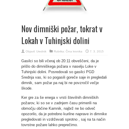
Nov dimniški požar, tokrat v
Lokah v Tuhinjski dolini
Objavil:
Urednik
Rubrika:
Črna kronika
7. 3. 2015
Gasilci so bili včeraj ob 20:11 obveščeni, da je
prišlo do dimniškega požara v naselju Loke v
Tuhinjski dolini. Posredovali so gasilci PGD
Srednja vas, ki so pogasili goreče saje in pregledali
dimnik, sam požar pa naj bi ne povzročil večje
škode.
Ker gre za še enega v vrsti številnih dimniških
požarov, ki so se v zadnjem času primerili na
območju občine Kamnik, najbrž ne bo odveč
opozorilo, da je potrebno kurilne naprave in dimnike
pregledovati in vzdrževati sprotno , saj na ta način
tovrstne požare lahko preprečimo.