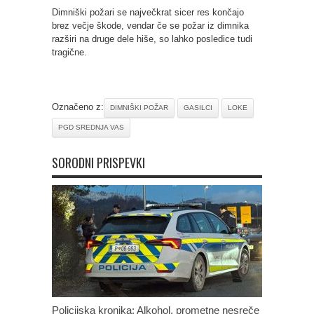
Dimniški požari se največkrat sicer res končajo
brez večje škode, vendar če se požar iz dimnika
razširi na druge dele hiše, so lahko posledice tudi
tragične.
Označeno z:
DIMNIŠKI POŽAR
GASILCI
LOKE
PGD SREDNJA VAS
SORODNI PRISPEVKI
Policijska kronika: Alkohol, prometne nesreče