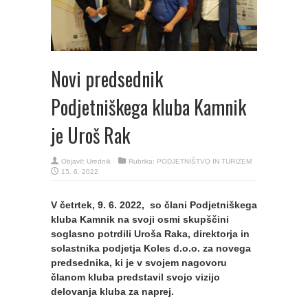
Novi predsednik
Podjetniškega kluba Kamnik
je Uroš Rak
Objavil:
Urednik
Rubrika:
PODJETNIŠTVO IN TURIZEM
15. 6. 2022
V četrtek, 9. 6. 2022, so člani Podjetniškega
kluba Kamnik na svoji osmi skupščini
soglasno potrdili Uroša Raka, direktorja in
solastnika podjetja Koles d.o.o. za novega
predsednika, ki je v svojem nagovoru
članom kluba predstavil svojo vizijo
delovanja kluba za naprej.