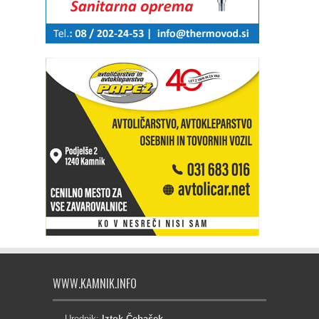
WWW.KAMNIK.INFO
Urednik:
Iztok Čebašek