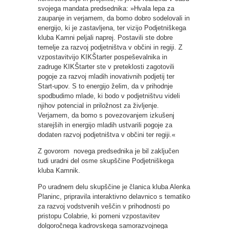
svojega mandata predsednika: »Hvala lepa za
zaupanje in verjamem, da bomo dobro sodelovali in
energijo, ki je zastavljena, ter vizijo Podjetniškega
kluba Kamni peljali naprej. Postavili ste dobre
temelje za razvoj podjetništva v občini in regiji. Z
vzpostavitvijo KIKŠtarter pospeševalnika in
zadruge KIKŠtarter ste v preteklosti zagotovili
pogoje za razvoj mladih inovativnih podjetij ter
Start-upov. S to energijo želim, da v prihodnje
spodbudimo mlade, ki bodo v podjetništvu videli
njihov potencial in priložnost za življenje.
Verjamem, da bomo s povezovanjem izkušenj
starejših in energijo mladih ustvarili pogoje za
dodaten razvoj podjetništva v občini ter regiji.«
Z govorom novega predsednika je bil zaključen
tudi uradni del osme skupščine Podjetniškega
kluba Kamnik.
Po uradnem delu skupščine je članica kluba Alenka
Planinc, pripravila interaktivno delavnico s tematiko
za razvoj vodstvenih veščin v prihodnosti po
pristopu Colabrie, ki pomeni vzpostavitev
dolgoročnega kadrovskega samorazvojnega