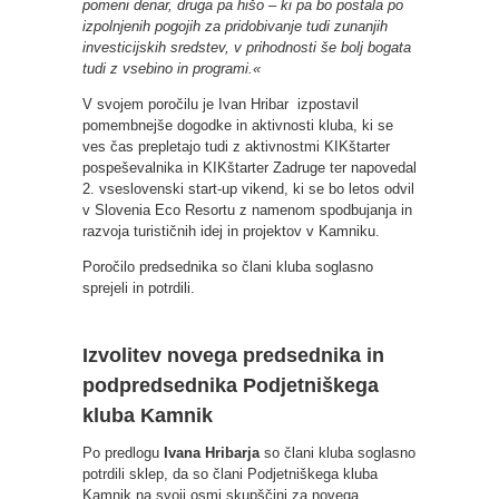
pomeni denar, druga pa hišo – ki pa bo postala po
izpolnjenih pogojih za pridobivanje tudi zunanjih
investicijskih sredstev, v prihodnosti še bolj bogata
tudi z vsebino in programi.«
V svojem poročilu je Ivan Hribar izpostavil
pomembnejše dogodke in aktivnosti kluba, ki se
ves čas prepletajo tudi z aktivnostmi KIKštarter
pospeševalnika in KIKštarter Zadruge ter napovedal
2. vseslovenski start-up vikend, ki se bo letos odvil
v Slovenia Eco Resortu z namenom spodbujanja in
razvoja turističnih idej in projektov v Kamniku.
Poročilo predsednika so člani kluba soglasno
sprejeli in potrdili.
Izvolitev novega predsednika in
podpredsednika Podjetniškega
kluba Kamnik
Po predlogu
Ivana Hribarja
so člani kluba soglasno
potrdili sklep, da so člani Podjetniškega kluba
Kamnik na svoji osmi skupščini za novega