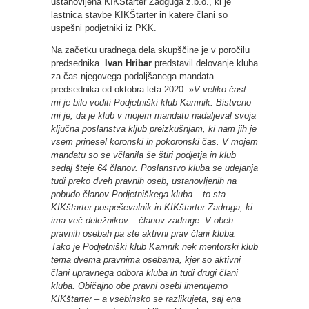
ustanovljena KIKŠtarter Zadguga z.b.o., ki je
lastnica stavbe KIKŠtarter in katere člani so
uspešni podjetniki iz PKK.
Na začetku uradnega dela skupščine je v poročilu
predsednika
Ivan Hribar
predstavil delovanje kluba
za čas njegovega podaljšanega mandata
predsednika od oktobra leta 2020: »
V veliko čast
mi je bilo voditi Podjetniški klub Kamnik. Bistveno
mi je, da je klub v mojem mandatu nadaljeval svoja
ključna poslanstva kljub preizkušnjam, ki nam jih je
vsem prinesel koronski in pokoronski čas. V mojem
mandatu so se včlanila še štiri podjetja in klub
sedaj šteje 64 članov. Poslanstvo kluba se udejanja
tudi preko dveh pravnih oseb, ustanovljenih na
pobudo članov Podjetniškega kluba – to sta
KIKštarter pospeševalnik in KIKštarter Zadruga, ki
ima več deležnikov – članov zadruge. V obeh
pravnih osebah pa ste aktivni prav člani kluba.
Tako je Podjetniški klub Kamnik nek mentorski klub
tema dvema pravnima osebama, kjer so aktivni
člani upravnega odbora kluba in tudi drugi člani
kluba. Običajno obe pravni osebi imenujemo
KIKštarter – a vsebinsko se razlikujeta, saj ena