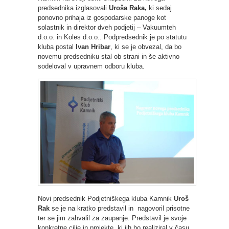
predsednika izglasovali
Uroša Raka,
ki sedaj
ponovno prihaja iz gospodarske panoge kot
solastnik in direktor dveh podjetij – Vakuumteh
d.o.o. in Koles d.o.o.. Podpredsednik je po statutu
kluba postal
Ivan Hribar
, ki se je obvezal, da bo
novemu predsedniku stal ob strani in še aktivno
sodeloval v upravnem odboru kluba.
Novi predsednik Podjetniškega kluba Kamnik
Uroš
Rak
se je na kratko predstavil in nagovoril prisotne
ter se jim zahvalil za zaupanje. Predstavil je svoje
konkretne cilje in projekte, ki jih bo realiziral v času