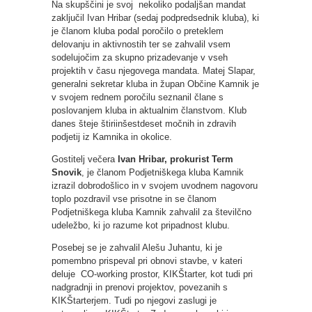
Na skupščini je svoj nekoliko podaljšan mandat
zaključil Ivan Hribar (sedaj podpredsednik kluba), ki
je članom kluba podal poročilo o preteklem
delovanju in aktivnostih ter se zahvalil vsem
sodelujočim za skupno prizadevanje v vseh
projektih v času njegovega mandata. Matej Slapar,
generalni sekretar kluba in župan Občine Kamnik je
v svojem rednem poročilu seznanil člane s
poslovanjem kluba in aktualnim članstvom. Klub
danes šteje štiriinšestdeset močnih in zdravih
podjetij iz Kamnika in okolice.
Gostitelj večera
Ivan Hribar, prokurist Term
Snovik
, je članom Podjetniškega kluba Kamnik
izrazil dobrodošlico in v svojem uvodnem nagovoru
toplo pozdravil vse prisotne in se članom
Podjetniškega kluba Kamnik zahvalil za številčno
udeležbo, ki jo razume kot pripadnost klubu.
Posebej se je zahvalil Alešu Juhantu, ki je
pomembno prispeval pri obnovi stavbe, v kateri
deluje CO-working prostor, KIKŠtarter, kot tudi pri
nadgradnji in prenovi projektov, povezanih s
KIKŠtarterjem. Tudi po njegovi zaslugi je