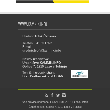
WWW.KAMNIK.INFO
Urednik:
Iztok Čebašek
Telefon:
041 923 922
E-mail:
urednistvo(at)kamnik.info
Naslov uredništva:
Uredništvo KAMNIK.INFO
Golice 7, 1219 Laze v Tuhinju
Tehnični urednik strani:
Blaž Podbevšek - SEOBAM
Vse pravice pridržane. | ISSN 1581-2618 | Izdaja: Iztok
Čebašek s.p., Golice 7, 1219 Laze v Tuhinju