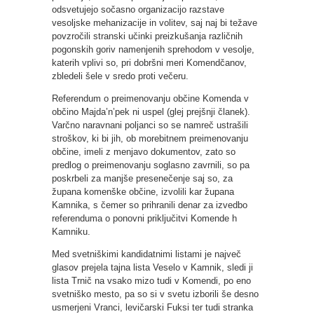
odsvetujejo sočasno organizacijo razstave
vesoljske mehanizacije in volitev, saj naj bi težave
povzročili stranski učinki preizkušanja različnih
pogonskih goriv namenjenih sprehodom v vesolje,
katerih vplivi so, pri dobršni meri Komendčanov,
zbledeli šele v sredo proti večeru.
Referendum o preimenovanju občine Komenda v
občino Majda’n’pek ni uspel (glej prejšnji članek).
Varčno naravnani poljanci so se namreč ustrašili
stroškov, ki bi jih, ob morebitnem preimenovanju
občine, imeli z menjavo dokumentov, zato so
predlog o preimenovanju soglasno zavrnili, so pa
poskrbeli za manjše presenečenje saj so, za
župana komenške občine, izvolili kar župana
Kamnika, s čemer so prihranili denar za izvedbo
referenduma o ponovni priključitvi Komende h
Kamniku.
Med svetniškimi kandidatnimi listami je največ
glasov prejela tajna lista Veselo v Kamnik, sledi ji
lista Trnič na vsako mizo tudi v Komendi, po eno
svetniško mesto, pa so si v svetu izborili še desno
usmerjeni Vranci, levičarski Fuksi ter tudi stranka