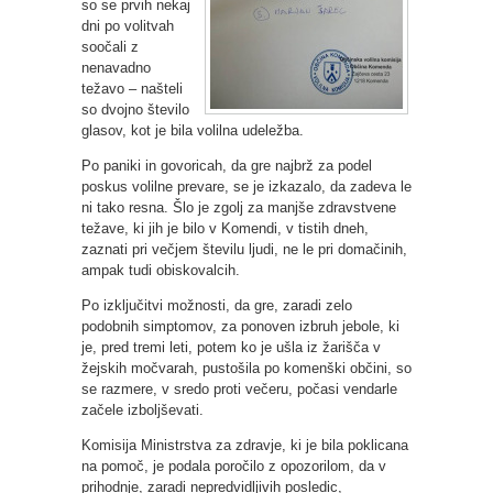
so se prvih nekaj
dni po volitvah
soočali z
nenavadno
težavo – našteli
so dvojno število
glasov, kot je bila volilna udeležba.
Po paniki in govoricah, da gre najbrž za podel
poskus volilne prevare, se je izkazalo, da zadeva le
ni tako resna. Šlo je zgolj za manjše zdravstvene
težave, ki jih je bilo v Komendi, v tistih dneh,
zaznati pri večjem številu ljudi, ne le pri domačinih,
ampak tudi obiskovalcih.
Po izključitvi možnosti, da gre, zaradi zelo
podobnih simptomov, za ponoven izbruh jebole, ki
je, pred tremi leti, potem ko je ušla iz žarišča v
žejskih močvarah, pustošila po komenški občini, so
se razmere, v sredo proti večeru, počasi vendarle
začele izboljševati.
Komisija Ministrstva za zdravje, ki je bila poklicana
na pomoč, je podala poročilo z opozorilom, da v
prihodnje, zaradi nepredvidljivih posledic,