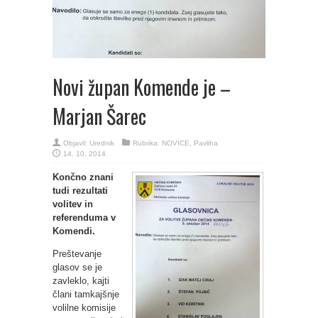
Novi župan Komende je –
Marjan Šarec
Objavil:
Urednik
Rubrika:
NOVICE
,
Pavliha
14. 10. 2014
Končno znani
tudi rezultati
volitev in
referenduma v
Komendi.
Preštevanje
glasov se je
zavleklo, kajti
člani tamkajšnje
volilne komisije