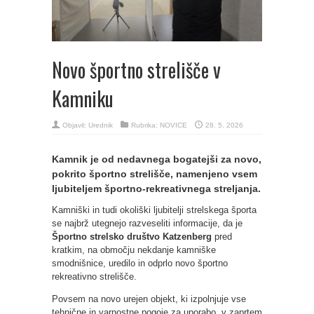
Novo športno strelišče v
Kamniku
Objavil:
Urednik
Rubrika:
NOVICE
28. 5. 2026
Kamnik je od nedavnega bogatejši za novo,
pokrito športno strelišče, namenjeno vsem
ljubiteljem športno-rekreativnega streljanja.
Kamniški in tudi okoliški ljubitelji strelskega športa
se najbrž utegnejo razveseliti informacije, da je
Športno strelsko društvo Katzenberg
pred
kratkim, na območju nekdanje kamniške
smodnišnice, uredilo in odprlo novo športno
rekreativno strelišče.
Povsem na novo urejen objekt, ki izpolnjuje vse
tehnične in varnostne pogoje za uporabo, v zaprtem