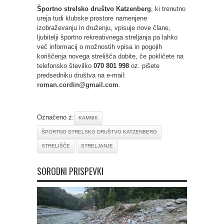
Športno strelsko društvo Katzenberg
, ki trenutno
ureja tudi klubske prostore namenjene
izobraževanju in druženju, vpisuje nove člane,
ljubitelji športno rekreativnega streljanja pa lahko
več informacij o možnostih vpisa in pogojih
koriščenja novega strelišča dobite, če pokličete na
telefonsko številko
070 801 998
oz. pišete
predsedniku društva na e-mail:
roman.cordin@gmail.com
.
Označeno z:
KAMNIK
ŠPORTNO STRELSKO DRUŠTVO KATZENBERG
STRELIŠČE
STRELJANJE
SORODNI PRISPEVKI