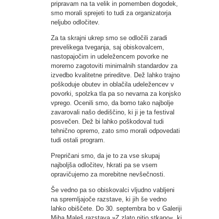
pripravam na ta velik in pomemben dogodek,
smo morali sprejeti to tudi za organizatorja
neljubo odločitev.
Za ta skrajni ukrep smo se odločili zaradi
prevelikega tveganja, saj obiskovalcem,
nastopajočim in udeležencem povorke ne
moremo zagotoviti minimalnih standardov za
izvedbo kvalitetne prireditve. Dež lahko trajno
poškoduje obutev in oblačila udeležencev v
povorki, spolzka tla pa so nevarna za konjsko
vprego. Ocenili smo, da bomo tako najbolje
zavarovali našo dediščino, ki ji je ta festival
posvečen. Dež bi lahko poškodoval tudi
tehnično opremo, zato smo morali odpovedati
tudi ostali program.
Prepričani smo, da je to za vse skupaj
najboljša odločitev, hkrati pa se vsem
opravičujemo za morebitne nevšečnosti.
Še vedno pa so obiskovalci vljudno vabljeni
na spremljajoče razstave, ki jih še vedno
lahko obiščete. Do 30. septembra bo v Galeriji
Miha Maleš razstava »Z zlato nitjo stkano«, ki