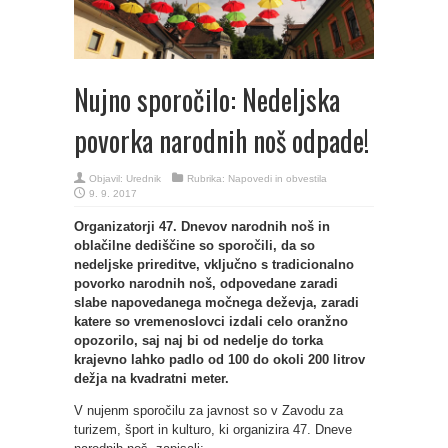
Nujno sporočilo: Nedeljska
povorka narodnih noš odpade!
Objavil:
Urednik
Rubrika:
Napovedi in obvestila
9. 9. 2017
Organizatorji 47. Dnevov narodnih noš in
oblačilne dediščine so sporočili, da so
nedeljske prireditve, vključno s tradicionalno
povorko narodnih noš, odpovedane zaradi
slabe napovedanega močnega deževja, zaradi
katere so vremenoslovci izdali celo oranžno
opozorilo, saj naj bi od nedelje do torka
krajevno lahko padlo od 100 do okoli 200 litrov
dežja na kvadratni meter.
V nujenm sporočilu za javnost so v Zavodu za
turizem, šport in kulturo, ki organizira 47. Dneve