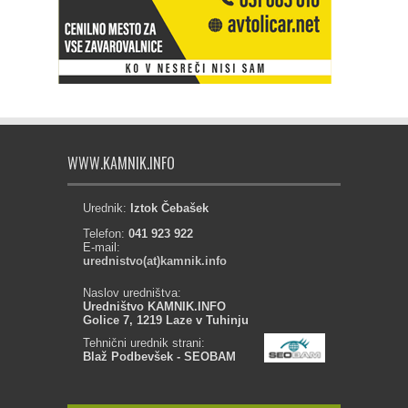
WWW.KAMNIK.INFO
Urednik:
Iztok Čebašek
Telefon:
041 923 922
E-mail:
urednistvo(at)kamnik.info
Naslov uredništva:
Uredništvo KAMNIK.INFO
Golice 7, 1219 Laze v Tuhinju
Tehnični urednik strani:
Blaž Podbevšek - SEOBAM