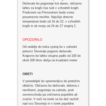
Deževalo bo pogosteje kot danes, občasno
lahko za krajši čas tudi v vzhodnih krajih.
Predvsem na Primorskem bodo vmes
posamezne nevihte. Najvišje dnevne
temperature bodo od 16 do 22, v vzhodnih
krajih in ob morju od 24 do 27 stopinj C.
OPOZORILO
Od nedelje do torka zjutraj bo v zahodni
polovici Slovenije pogosto deževalo.
Krajevno bo lahko skupno padlo od 100 do
okoli 200 litrov dežja na kvadratni meter.
OBETI
V ponedeljek bo spremenljivo do pretežno
oblačno. Občasno bo deževalo, deloma z
nevihtami, pogosteje na zahodu, proti
severovzhodu pa večinoma popoldne ali
zvečer. V noči na torek se bo dež razširil
nad vso Slovenijo in v torek popoldne