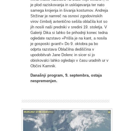
je plod raziskovanja in usklajevanja ter nato
samega krojenja in šivanja kostumov. Andreja
Stržinar je namreč na osnovi zgodovinskih
virov čimbolj avtentično sešila oblačila kot so
jih nosili naši predniki v sredini 19. stoletja. V
Galeriji Dika si lahko še prihodnji konec tedna
ogledate razstavo »Prišla je na kant, a nosila
je gosposki gvant!« Do 9. oktobra pa bo
odprta razstava Oblačilna dediščina v
upodobitvah Jane Dolenc in sicer si jo
obiskovalci lahko ogledajo v času uradnih ur v
Občini Kamnik.
Današnji program, 9. septembra, ostaja
nespremenjen.