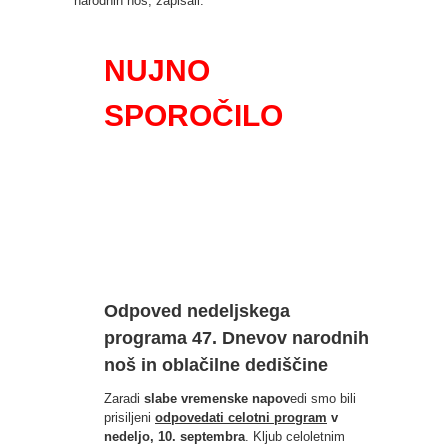
narodnih noš, zapisali:
NUJNO
SPOROČILO
Odpoved nedeljskega
programa 47. Dnevov narodnih
noš in oblačilne dediščine
Zaradi
slabe vremenske napov
edi smo bili
prisiljeni
odpovedati celotni program
v
nedeljo, 10. septembra
. Kljub celoletnim