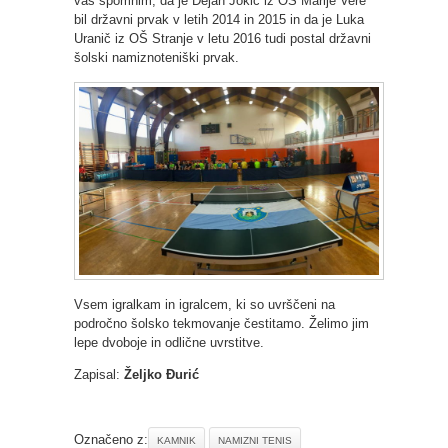
vas spomnim, da je Dejan Jokić iz OŠ Marije Vere
bil državni prvak v letih 2014 in 2015 in da je Luka
Uranič iz OŠ Stranje v letu 2016 tudi postal državni
šolski namiznoteniški prvak.
Vsem igralkam in igralcem, ki so uvrščeni na
področno šolsko tekmovanje čestitamo. Želimo jim
lepe dvoboje in odlične uvrstitve.
Zapisal:
Željko Đurić
Označeno z:
KAMNIK
NAMIZNI TENIS