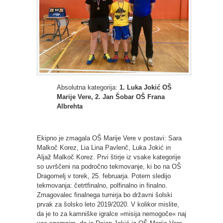
Absolutna kategorija:
1. Luka Jokić OŠ
Marije Vere, 2. Jan Šobar OŠ Frana
Albrehta
Ekipno je zmagala OŠ Marije Vere v postavi: Sara
Malkoč Korez, Lia Lina Pavlenč, Luka Jokić in
Aljaž Malkoč Korez. Prvi štirje iz vsake kategorije
so uvrščeni na področno tekmovanje, ki bo na OŠ
Dragomelj v torek, 25. februarja. Potem sledijo
tekmovanja: četrtfinalno, polfinalno in finalno.
Zmagovalec finalnega turnirja bo državni šolski
prvak za šolsko leto 2019/2020. V kolikor mislite,
da je to za kamniške igralce »misija nemogoče« naj