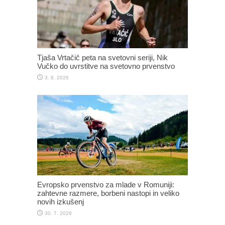
Tjaša Vrtačič peta na svetovni seriji, Nik
Vučko do uvrstitve na svetovno prvenstvo
3. 8. 2026
Evropsko prvenstvo za mlade v Romuniji:
zahtevne razmere, borbeni nastopi in veliko
novih izkušenj
30. 7. 2026