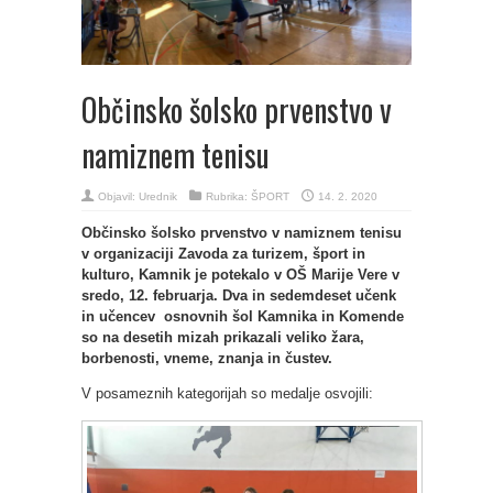
Občinsko šolsko prvenstvo v
namiznem tenisu
Objavil:
Urednik
Rubrika:
ŠPORT
14. 2. 2020
Občinsko šolsko prvenstvo v namiznem tenisu
v organizaciji Zavoda za turizem, šport in
kulturo, Kamnik je potekalo v OŠ Marije Vere v
sredo, 12. februarja. Dva in sedemdeset učenk
in učencev osnovnih šol Kamnika in Komende
so na desetih mizah prikazali veliko žara,
borbenosti, vneme, znanja in čustev.
V posameznih kategorijah so medalje osvojili: