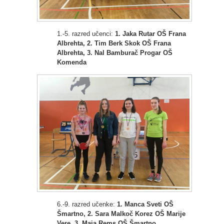
1.-5. razred učenci:
1. Jaka Rutar OŠ Frana
Albrehta, 2. Tim Berk Skok OŠ Frana
Albrehta, 3. Nal Bamburač Progar OŠ
Komenda
6.-9. razred učenke:
1. Manca Sveti OŠ
Šmartno, 2. Sara Malkoč Korez OŠ Marije
Vere, 3. Maja Rems OŠ Šmartno