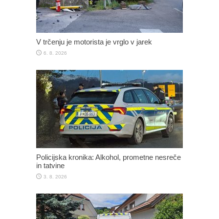
V trčenju je motorista je vrglo v jarek
6. 8. 2026
Policijska kronika: Alkohol, prometne nesreče
in tatvine
3. 8. 2026