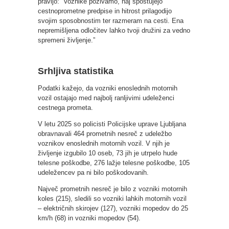
pravijo: “Voznike pozivamo, naj spoštujejo
cestnoprometne predpise in hitrost prilagodijo
svojim sposobnostim ter razmeram na cesti. Ena
nepremišljena odločitev lahko tvoji družini za vedno
spremeni življenje.”
Srhljiva statistika
Podatki kažejo, da vozniki enoslednih motornih
vozil ostajajo med najbolj ranljivimi udeleženci
cestnega prometa.
V letu 2025 so policisti Policijske uprave Ljubljana
obravnavali 464 prometnih nesreč z udeležbo
voznikov enoslednih motornih vozil. V njih je
življenje izgubilo 10 oseb, 73 jih je utrpelo hude
telesne poškodbe, 276 lažje telesne poškodbe, 105
udeležencev pa ni bilo poškodovanih.
Največ prometnih nesreč je bilo z vozniki motornih
koles (215), sledili so vozniki lahkih motornih vozil
– električnih skirojev (127), vozniki mopedov do 25
km/h (68) in vozniki mopedov (54).