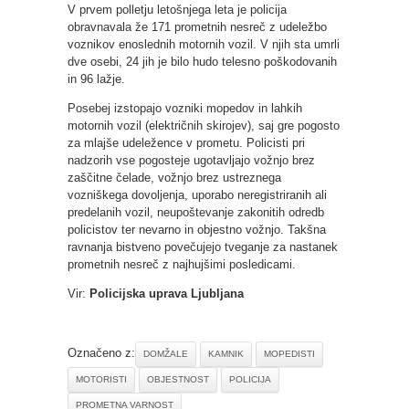
V prvem polletju letošnjega leta je policija
obravnavala že 171 prometnih nesreč z udeležbo
voznikov enoslednih motornih vozil. V njih sta umrli
dve osebi, 24 jih je bilo hudo telesno poškodovanih
in 96 lažje.
Posebej izstopajo vozniki mopedov in lahkih
motornih vozil (električnih skirojev), saj gre pogosto
za mlajše udeležence v prometu. Policisti pri
nadzorih vse pogosteje ugotavljajo vožnjo brez
zaščitne čelade, vožnjo brez ustreznega
vozniškega dovoljenja, uporabo neregistriranih ali
predelanih vozil, neupoštevanje zakonitih odredb
policistov ter nevarno in objestno vožnjo. Takšna
ravnanja bistveno povečujejo tveganje za nastanek
prometnih nesreč z najhujšimi posledicami.
Vir:
Policijska uprava Ljubljana
Označeno z:
DOMŽALE
KAMNIK
MOPEDISTI
MOTORISTI
OBJESTNOST
POLICIJA
PROMETNA VARNOST