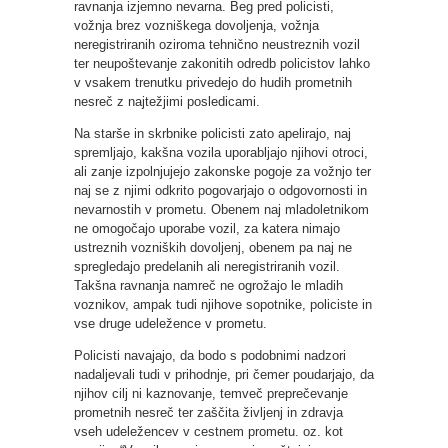
ravnanja izjemno nevarna. Beg pred policisti,
vožnja brez vozniškega dovoljenja, vožnja
neregistriranih oziroma tehnično neustreznih vozil
ter neupoštevanje zakonitih odredb policistov lahko
v vsakem trenutku privedejo do hudih prometnih
nesreč z najtežjimi posledicami.
Na starše in skrbnike policisti zato apelirajo, naj
spremljajo, kakšna vozila uporabljajo njihovi otroci,
ali zanje izpolnjujejo zakonske pogoje za vožnjo ter
naj se z njimi odkrito pogovarjajo o odgovornosti in
nevarnostih v prometu. Obenem naj mladoletnikom
ne omogočajo uporabe vozil, za katera nimajo
ustreznih vozniških dovoljenj, obenem pa naj ne
spregledajo predelanih ali neregistriranih vozil.
Takšna ravnanja namreč ne ogrožajo le mladih
voznikov, ampak tudi njihove sopotnike, policiste in
vse druge udeležence v prometu.
Policisti navajajo, da bodo s podobnimi nadzori
nadaljevali tudi v prihodnje, pri čemer poudarjajo, da
njihov cilj ni kaznovanje, temveč preprečevanje
prometnih nesreč ter zaščita življenj in zdravja
vseh udeležencev v cestnem prometu. oz. kot