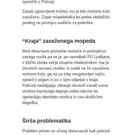
sporočili s Policije.
Zaradi ugotovljenih kršitev mu je bilo motorno kolo
zaseženo. Zoper mladoletnika bo podan obdolžilni
predlog na pristojno sodišče za prekrške.
“Kraja” zaseženega mopeda
Med obravnavo prometne nesreče in postopkom
zasega vozila pa se je, po navedbah PU Ljubljana,
v bližini zbrala večja skupina mladostnikov, kar je
izkoristil neznani storilec in sedel na že zaseženo
motorno kolo, ga na za zdaj neugotovljen način
spravil v pogon in se z njim odpeljal s kraja.
Policisti nadaljujejo zbiranje obvestil zaradi suma
storitve kaznivega dejanja velike tatvine ter
ugotavljajo identiteto storilca in vse okoliščine
dogodka.
Širša problematika
Podoben primer so včeraj obravnavali tudi policisti