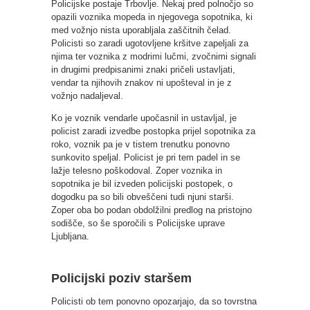
Policijske postaje Trbovlje. Nekaj pred polnočjo so
opazili voznika mopeda in njegovega sopotnika, ki
med vožnjo nista uporabljala zaščitnih čelad.
Policisti so zaradi ugotovljene kršitve zapeljali za
njima ter voznika z modrimi lučmi, zvočnimi signali
in drugimi predpisanimi znaki pričeli ustavljati,
vendar ta njihovih znakov ni upošteval in je z
vožnjo nadaljeval.
Ko je voznik vendarle upočasnil in ustavljal, je
policist zaradi izvedbe postopka prijel sopotnika za
roko, voznik pa je v tistem trenutku ponovno
sunkovito speljal. Policist je pri tem padel in se
lažje telesno poškodoval. Zoper voznika in
sopotnika je bil izveden policijski postopek, o
dogodku pa so bili obveščeni tudi njuni starši.
Zoper oba bo podan obdolžilni predlog na pristojno
sodišče, so še sporočili s Policijske uprave
Ljubljana.
Policijski poziv staršem
Policisti ob tem ponovno opozarjajo, da so tovrstna