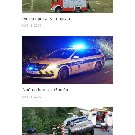
Gozdni požar v Tunjicah
7. 8. 2026
Nočna drama v Godiču
7. 8. 2026