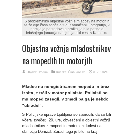
S problematiko objestne vožnje mladcev na motorjih
se že dlje časa soočajo tudi Kamničani. Fotografija, ki
nam jo je posredovala bralka, je bila posneta
letošnjega januarja na Ljubljanski cesti v Kamniku.
Objestna vožnja mladostnikov
na mopedih in motorjih
Objavil:
Urednik
Rubrika:
Črna kronika
8. 7. 2026
Mladec na neregistriranem mopedu in brez
izpita je trčil v motor policista. Policisti so
mu moped zasegli, v zmedi pa ga je nekdo
“ukradel”.
S Policijske uprave Ljubljana so sporočili, da so bili
včeraj zvečer, 20. ure, obveščeni o objestni vožnji
mladostnikov z mopedi in motornimi kolesi na
območju Domžal. Zaradi tega je bilo na kraj