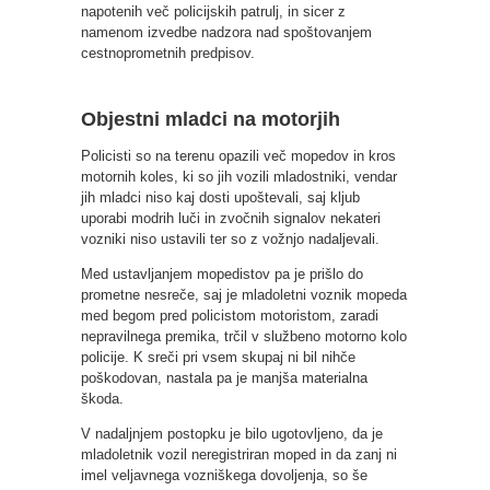
napotenih več policijskih patrulj, in sicer z
namenom izvedbe nadzora nad spoštovanjem
cestnoprometnih predpisov.
Objestni mladci na motorjih
Policisti so na terenu opazili več mopedov in kros
motornih koles, ki so jih vozili mladostniki, vendar
jih mladci niso kaj dosti upoštevali, saj kljub
uporabi modrih luči in zvočnih signalov nekateri
vozniki niso ustavili ter so z vožnjo nadaljevali.
Med ustavljanjem mopedistov pa je prišlo do
prometne nesreče, saj je mladoletni voznik mopeda
med begom pred policistom motoristom, zaradi
nepravilnega premika, trčil v službeno motorno kolo
policije. K sreči pri vsem skupaj ni bil nihče
poškodovan, nastala pa je manjša materialna
škoda.
V nadaljnjem postopku je bilo ugotovljeno, da je
mladoletnik vozil neregistriran moped in da zanj ni
imel veljavnega vozniškega dovoljenja, so še