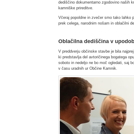
dediščino dokumentarno zgodovino naših kra
kamniške prireditve.
Včeraj popoldne in zvečer smo tako lahko pri
prek celega, narodnim nošam in oblačilni d
Oblačilna dediščina v upodo
V preddverju občinske stavbe je bila najpre
ki predstavlja del avtoričinega bogatega op
soboto in nedeljo ne bo moč ogledati, saj b
v času uradnih ur Občine Kamnik.