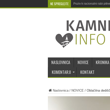
NE SPREGLEJTE
Poziv k racionalni rabi pit
NASLOVNICA
NOVICE
KRONIKA
KOMENTARJI
KONTAKT
Naslovnica
/
NOVICE
/
Oblačilna dedišči