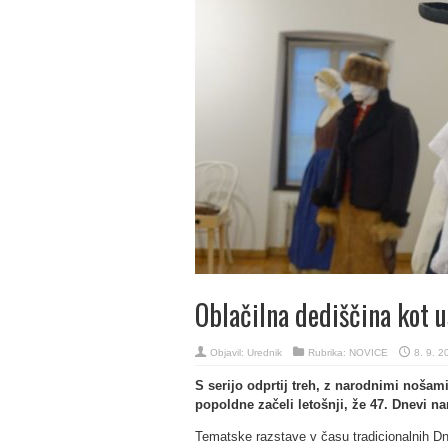
Oblačilna dediščina kot u
Objavil:
Urednik
Rubrika:
NOVICE
8. 9. 2
S serijo odprtij treh, z narodnimi nošam
popoldne začeli letošnji, že 47. Dnevi n
Tematske razstave v času tradicionalnih Dn