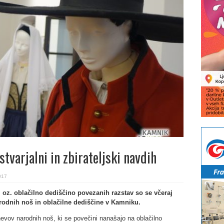
stvarjalni in zbirateljski navdih
017
i oz. oblačilno dediščino povezanih razstav so se včeraj
arodnih noš in oblačilne dediščine v Kamniku.
evov narodnih noš, ki se povečini nanašajo na oblačilno