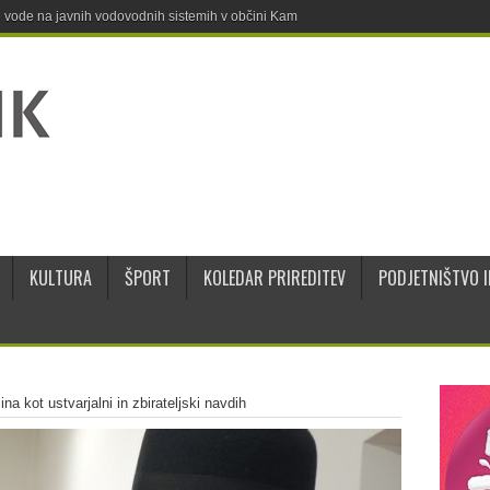
ne vode na javnih vodovodnih sistemih v občini Kamnik
KULTURA
ŠPORT
KOLEDAR PRIREDITEV
PODJETNIŠTVO I
na kot ustvarjalni in zbirateljski navdih