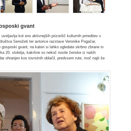
 gosposki gvant
uveljavlja kot eno aktivnejših prizorišč kulturnih prireditev v
društva Senožeti ter avtorice razstave Veronike Pogačar,
je gosposki gvant, na kateri si lahko ogledate skrbno zbrane in
tka 20. stoletja, kakršne so nekoč nosile ženske iz naših
dar ohranjen kos tovrstnih oblačil, predvsem rute, moč najti še