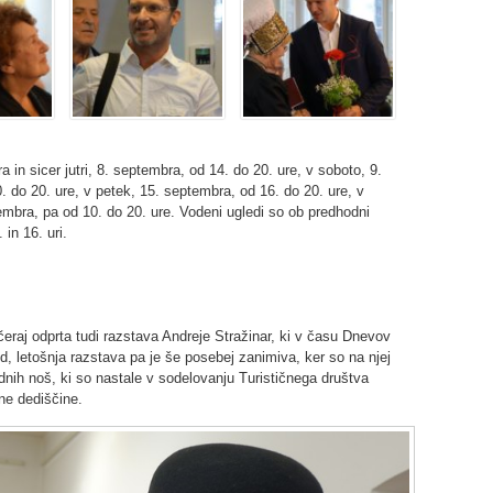
in sicer jutri, 8. septembra, od 14. do 20. ure, v soboto, 9.
. do 20. ure, v petek, 15. septembra, od 16. do 20. ure, v
embra, pa od 10. do 20. ure. Vodeni ugledi so ob predhodni
in 16. uri.
včeraj odprta tudi razstava Andreje Stražinar, ki v času Dnevov
ed, letošnja razstava pa je še posebej zanimiva, ker so na njej
dnih noš, ki so nastale v sodelovanju Turističnega društva
ne dediščine.