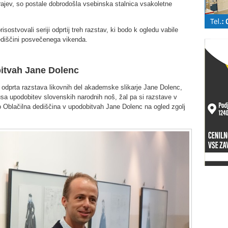
jev, so postale dobrodošla vsebinska stalnica vsakoletne
sostvovali seriji odprtij treh razstav, ki bodo k ogledu vabile
ediščini posvečenega vikenda.
bitvah Jane Dolenc
j odprta razstava likovnih del akademske slikarje Jane Dolenc,
usa upodobitev slovenskih narodnih noš, žal pa si razstave v
o Oblačilna dediščina v upodobitvah Jane Dolenc na ogled zgolj