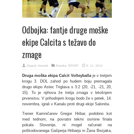
Odbojka: fantje druge moške
ekipe Calcita s težavo do
zmage
Objavil:
Urednik
Rubrika:
ŠPORT
8. 11. 2014
Druga moška ekipa Calcit Volleyballa
je v tretjem
krogu 3. DOL zahod po hudem boju premagala
drugo ekipo Astec Triglava s 3:2 (20, -21, -21, 20,
15). To je njihova že tretja zmaga v letošnjem
prvenstvu. V prihodnjem krogu bodo že v petek, 14.
novembra, igrali v Kanalu proti drugi ekipi Salonita.
Trener Kamničanov Gregor Hribar, podobno kot
med tednom, na povratni tekmi osmine finala
pokala Slovenije, ni mogel računati na
poškodovanega Gašperja Hribarja in Žana Bezjaka,