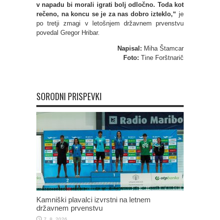
v napadu bi morali igrati bolj odločno. Toda kot
rečeno, na koncu se je za nas dobro izteklo,“
je
po tretji zmagi v letošnjem državnem prvenstvu
povedal Gregor Hribar.
Napisal:
Miha Štamcar
Foto:
Tine Forštnarič
SORODNI PRISPEVKI
Kamniški plavalci izvrstni na letnem
državnem prvenstvu
7. 8. 2026