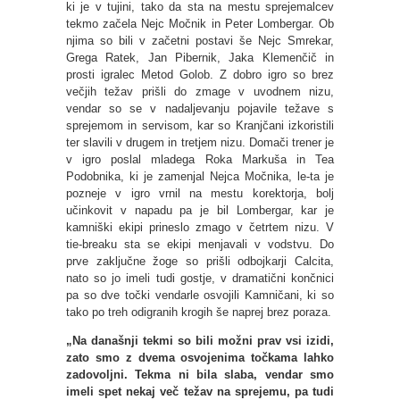
ki je v tujini, tako da sta na mestu sprejemalcev
tekmo začela Nejc Močnik in Peter Lombergar. Ob
njima so bili v začetni postavi še Nejc Smrekar,
Grega Ratek, Jan Pibernik, Jaka Klemenčič in
prosti igralec Metod Golob. Z dobro igro so brez
večjih težav prišli do zmage v uvodnem nizu,
vendar so se v nadaljevanju pojavile težave s
sprejemom in servisom, kar so Kranjčani izkoristili
ter slavili v drugem in tretjem nizu. Domači trener je
v igro poslal mladega Roka Markuša in Tea
Podobnika, ki je zamenjal Nejca Močnika, le-ta je
pozneje v igro vrnil na mestu korektorja, bolj
učinkovit v napadu pa je bil Lombergar, kar je
kamniški ekipi prineslo zmago v četrtem nizu. V
tie-breaku sta se ekipi menjavali v vodstvu. Do
prve zaključne žoge so prišli odbojkarji Calcita,
nato so jo imeli tudi gostje, v dramatični končnici
pa so dve točki vendarle osvojili Kamničani, ki so
tako po treh odigranih krogih še naprej brez poraza.
„Na današnji tekmi so bili možni prav vsi izidi,
zato smo z dvema osvojenima točkama lahko
zadovoljni. Tekma ni bila slaba, vendar smo
imeli spet nekaj več težav na sprejemu, pa tudi