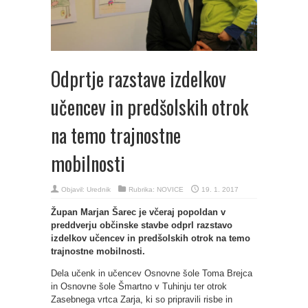
Odprtje razstave izdelkov
učencev in predšolskih otrok
na temo trajnostne
mobilnosti
Objavil:
Urednik
Rubrika:
NOVICE
19. 1. 2017
Župan Marjan Šarec je včeraj popoldan v
preddverju občinske stavbe odprl razstavo
izdelkov učencev in predšolskih otrok na temo
trajnostne mobilnosti.
Dela učenk in učencev Osnovne šole Toma Brejca
in Osnovne šole Šmartno v Tuhinju ter otrok
Zasebnega vrtca Zarja, ki so pripravili risbe in