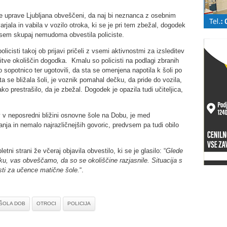
ijske uprave Ljubljana obveščeni, da naj bi neznanca z osebnim
jala in vabila v vozilo otroka, ki se je pri tem zbežal, dogodek
o vsem skupaj nemudoma obvestila policiste.
licisti takoj ob prijavi pričeli z vsemi aktivnostmi za izsleditev
snitve okoliščin dogodka. Kmalu so policisti na podlagi zbranih
vo sopotnico ter ugotovili, da sta se omenjena napotila k šoli po
a se bližala šoli, je voznik pomahal dečku, da pride do vozila,
o prestrašilo, da je zbežal. Dogodek je opazila tudi učiteljica,
 v neposredni bližini osnovne šole na Dobu, je med
banja in nemalo najrazličnejših govoric, predvsem pa tudi obilo
tni strani že včeraj objavila obvestilo, ki se je glasilo: “
Glede
u, vas obveščamo, da so se okoliščine razjasnile. Situacija s
ti za učence matične šole.
“.
ŠOLA DOB
OTROCI
POLICIJA