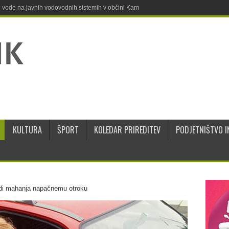
ne vode na javnih vodovodnih sistemih v občini Kamnik
KULTURA
ŠPORT
KOLEDAR PRIREDITEV
PODJETNIŠTVO I
di mahanja napačnemu otroku