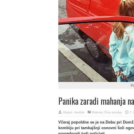
Fo
Panika zaradi mahanja n
Objavil:
Urednik
Rubrika:
Črna kronika
7. 
Včeraj popoldne se je na Dobu pri Domžal
kombiju pri tamkajšnji osnovni šoli ogova
posredovali tudi policisti.