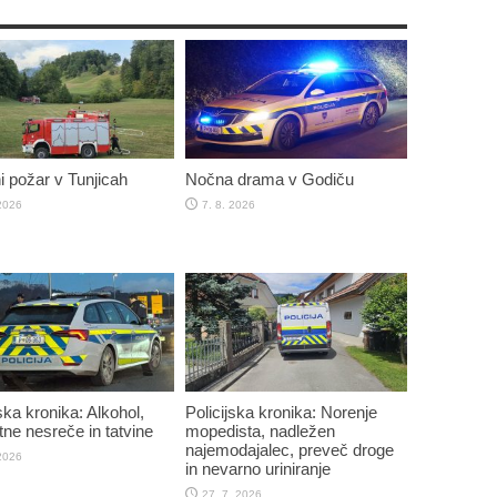
 požar v Tunjicah
Nočna drama v Godiču
 2026
7. 8. 2026
ska kronika: Alkohol,
Policijska kronika: Norenje
ne nesreče in tatvine
mopedista, nadležen
najemodajalec, preveč droge
 2026
in nevarno uriniranje
27. 7. 2026