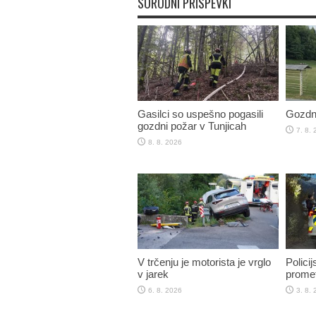
SORODNI PRISPEVKI
Gasilci so uspešno pogasili
Gozdni
gozdni požar v Tunjicah
7. 8.
8. 8. 2026
V trčenju je motorista je vrglo
Policij
v jarek
promet
6. 8. 2026
3. 8.