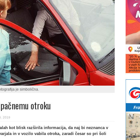
tografija je simbolična.
apačnemu otroku
6. 2019
ah kot blisk razširila informacija, da naj bi neznanca v
rjala in v vozilo vabila otroka, zaradi česar so pri šoli