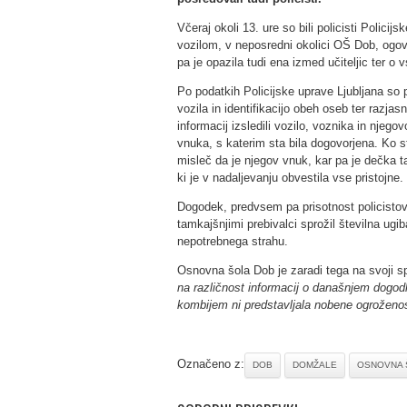
Včeraj okoli 13. ure so bili policisti Polic
vozilom, v neposredni okolici OŠ Dob, ogovar
pa je opazila tudi ena izmed učiteljic ter 
Po podatkih Policijske uprave Ljubljana so po
vozila in identifikacijo obeh oseb ter razja
informacij izsledili vozilo, voznika in njego
vnuka, s katerim sta bila dogovorjena. Ko st
misleč da je njegov vnuk, kar pa je dečka tak
ki je v nadaljevanju obvestila vse pristojne.
Dogodek, predvsem pa prisotnost policistov
tamkajšnjimi prebivalci sprožil številna ugi
nepotrebnega strahu.
Osnovna šola Dob je zaradi tega na svoji sple
na različnost informacij o današnjem dogodk
kombijem ni predstavljala nobene ogroženos
Označeno z:
DOB
DOMŽALE
OSNOVNA 